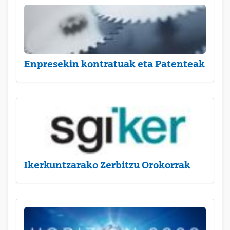
Enpresekin kontratuak eta Patenteak
Ikerkuntzarako Zerbitzu Orokorrak