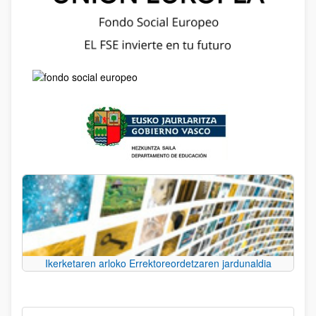
Ikerketaren arloko Errektoreordetzaren jardunaldia