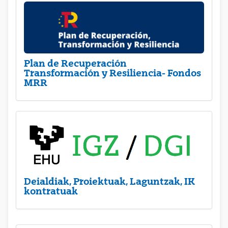
Plan de Recuperación
Transformación y Resiliencia- Fondos
MRR
Deialdiak, Proiektuak, Laguntzak, IK
kontratuak