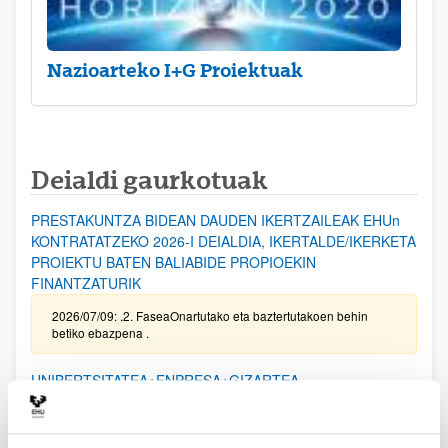
Nazioarteko I+G Proiektuak
Deialdi gaurkotuak
PRESTAKUNTZA BIDEAN DAUDEN IKERTZAILEAK EHUn
KONTRATATZEKO 2026-I DEIALDIA, IKERTALDE/IKERKETA
PROIEKTU BATEN BALIABIDE PROPIOEKIN
FINANTZATURIK
2026/07/09: .2. FaseaOnartutako eta baztertutakoen behin
betiko ebazpena .
UNIBERTSITATEA+ENPRESA+GIZARTEA
HARREMANAREN INPAKTUA EX POST EBALUATZEKO
PROIEKTUEN DEIALDIA