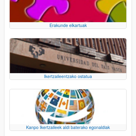
Erakunde elkartuak
Ikertzaileentzako ostatua
Kanpo Ikertzaileek aldi baterako egonaldiak