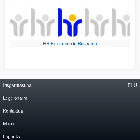
HR Excellence in Research
Irisgarritasuna
EHU
Lege oharra
Kontaktua
Mapa
Laguntza