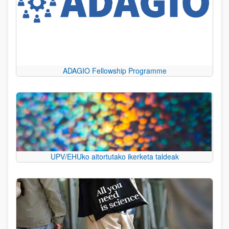
ADAGIO Fellowship Programme
UPV/EHUko aitortutako ikerketa taldeak