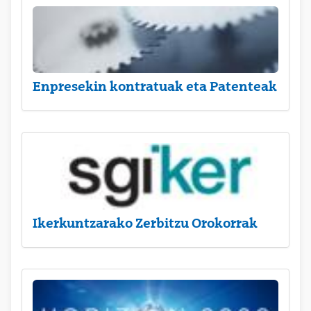
Enpresekin kontratuak eta Patenteak
Ikerkuntzarako Zerbitzu Orokorrak