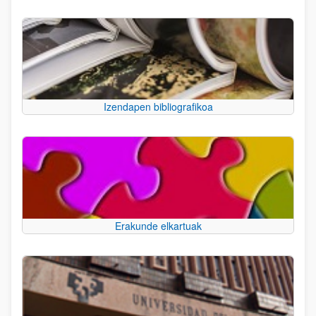
Izendapen bibliografikoa
Erakunde elkartuak