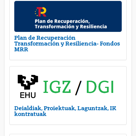
Plan de Recuperación
Transformación y Resiliencia- Fondos
MRR
Deialdiak, Proiektuak, Laguntzak, IK
kontratuak