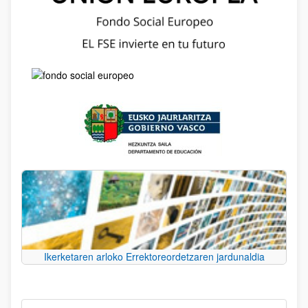
Ikerketaren arloko Errektoreordetzaren jardunaldia