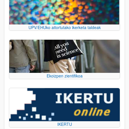
UPV/EHUko aitortutako ikerketa taldeak
Ekoizpen zientifikoa
IKERTU