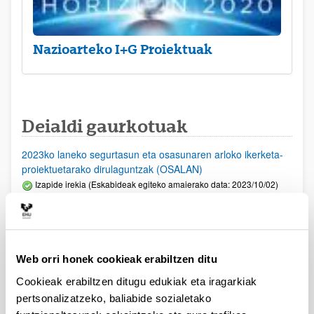
Nazioarteko I+G Proiektuak
Deialdi gaurkotuak
2023ko laneko segurtasun eta osasunaren arloko ikerketa-
proiektuetarako dirulaguntzak (OSALAN)
Izapide irekia (Eskabideak egiteko amaierako data: 2023/10/02)
PIFG23/04: “Hizkuntzaren Prozesamendua”
Aurkezteko epea itxita: 2023/07/06 - 2023/07/27 23:59
Beka emateko proposamena argitaratu da.
Web orri honek cookieak erabiltzen ditu
PIFG22/71: “Prehistoria”
Cookieak erabiltzen ditugu edukiak eta iragarkiak
Aurkezteko epea itxita: 2023/05/23 - 2023/06/12 23:59
pertsonalizatzeko, baliabide sozialetako
Beka emateko proposamena argitaratu da.