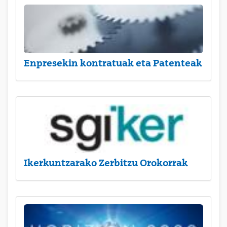
Enpresekin kontratuak eta Patenteak
Ikerkuntzarako Zerbitzu Orokorrak