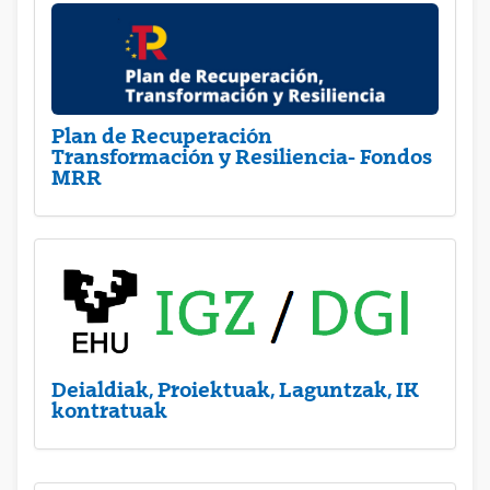
Plan de Recuperación
Transformación y Resiliencia- Fondos
MRR
Deialdiak, Proiektuak, Laguntzak, IK
kontratuak