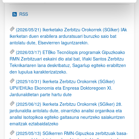
RSS
(2026/05/21) Ikerketako Zerbitzu Orokorrek (SGIker) IAk
ikerketan duen erabilera arduratsuari buruzko saio bat
antolatu dute, Elsevierren laguntzarekin.
(2026/03/17) ETBko Tecnólopis programak Gipuzkoako
RMN Zerbitzuari eskaini dio atal bat, Iñaki Santos Zerbitzu
Teknikariaren lana deskribatuz, Sagarlup egiteko erabiltzen
den lupulua karakterizatzeko.
(2025/10/31) Ikerketa Zerbitzu Orokorrek (SGIker)
UPV/EHUko Ekonomia eta Enpresa Doktoregoen XI.
Jardunaldietan parte hartu dute
(2025/06/12) Ikerketa Zerbitzu Orokorrek (SGIker) 28.
jardunaldia antolatu dute, oinarrizko analisi organikoa eta
analisi isotopikoa egiteko gaitasuna neurtzeko saiakuntzen
emaitzak eztabaidatzeko
(2025/05/13) SGIkerren RMN-Gipuzkoa zerbitzuak basa-