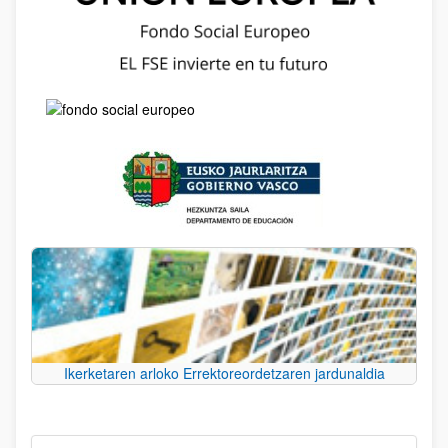
Ikerketaren arloko Errektoreordetzaren jardunaldia