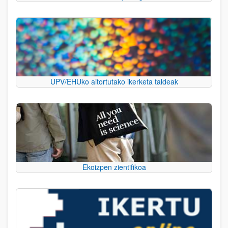
UPV/EHUko aitortutako ikerketa taldeak
Ekoizpen zientifikoa