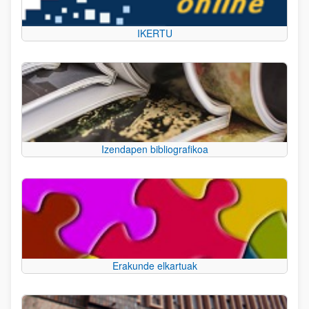
IKERTU
Izendapen bibliografikoa
Erakunde elkartuak