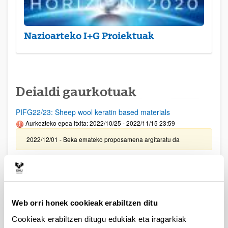
Nazioarteko I+G Proiektuak
Deialdi gaurkotuak
PIFG22/23: Sheep wool keratin based materials
Aurkezteko epea itxita: 2022/10/25 - 2022/11/15 23:59
2022/12/01 - Beka emateko proposamena argitaratu da
PIFG22/25: “Superconducting circuits”
Aurkezteko epea itxita: 2022/10/28 - 2022/11/18 23:59
2022/11/30- Beka emateko proposamena argitaratu da
Web orri honek cookieak erabiltzen ditu
PIFG22/24: “Optical fiber sensors"
Cookieak erabiltzen ditugu edukiak eta iragarkiak
Aurkezteko epea itxita: 2022/10/27 - 2022/11/18 23:59