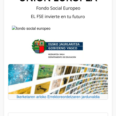
Ikerketaren arloko Errektoreordetzaren jardunaldia