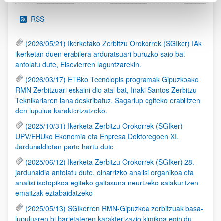
RSS
(2026/05/21) Ikerketako Zerbitzu Orokorrek (SGIker) IAk
ikerketan duen erabilera arduratsuari buruzko saio bat
antolatu dute, Elsevierren laguntzarekin.
(2026/03/17) ETBko Tecnólopis programak Gipuzkoako
RMN Zerbitzuari eskaini dio atal bat, Iñaki Santos Zerbitzu
Teknikariaren lana deskribatuz, Sagarlup egiteko erabiltzen
den lupulua karakterizatzeko.
(2025/10/31) Ikerketa Zerbitzu Orokorrek (SGIker)
UPV/EHUko Ekonomia eta Enpresa Doktoregoen XI.
Jardunaldietan parte hartu dute
(2025/06/12) Ikerketa Zerbitzu Orokorrek (SGIker) 28.
jardunaldia antolatu dute, oinarrizko analisi organikoa eta
analisi isotopikoa egiteko gaitasuna neurtzeko saiakuntzen
emaitzak eztabaidatzeko
(2025/05/13) SGIkerren RMN-Gipuzkoa zerbitzuak basa-
lupuluaren bi barietateren karakterizazio kimikoa egin du