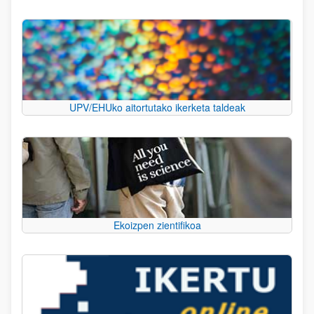
UPV/EHUko aitortutako ikerketa taldeak
Ekoizpen zientifikoa