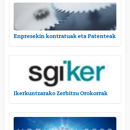
Enpresekin kontratuak eta Patenteak
Ikerkuntzarako Zerbitzu Orokorrak