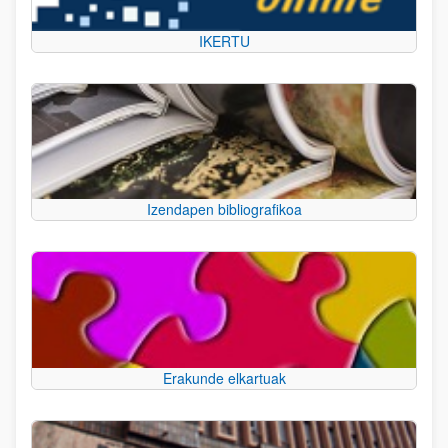
IKERTU
Izendapen bibliografikoa
Erakunde elkartuak