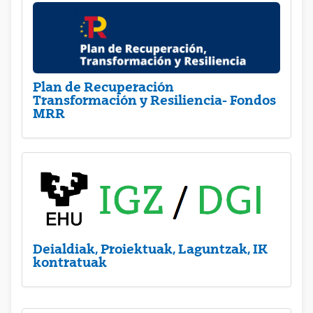
Plan de Recuperación
Transformación y Resiliencia- Fondos
MRR
Deialdiak, Proiektuak, Laguntzak, IK
kontratuak