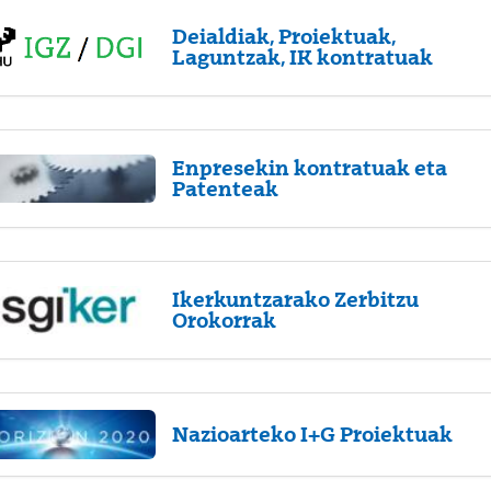
Deialdiak, Proiektuak,
Laguntzak, IK kontratuak
Enpresekin kontratuak eta
Patenteak
Ikerkuntzarako Zerbitzu
Orokorrak
Nazioarteko I+G Proiektuak