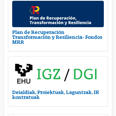
Plan de Recuperación
Transformación y Resiliencia- Fondos
MRR
Deialdiak, Proiektuak, Laguntzak, IK
kontratuak