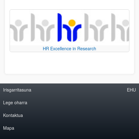
HR Excellence in Research
Irisgarritasuna
EHU
Lege oharra
Kontaktua
Mapa