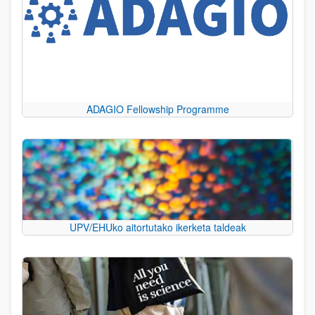
ADAGIO Fellowship Programme
UPV/EHUko aitortutako ikerketa taldeak