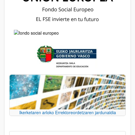
Ikerketaren arloko Errektoreordetzaren jardunaldia