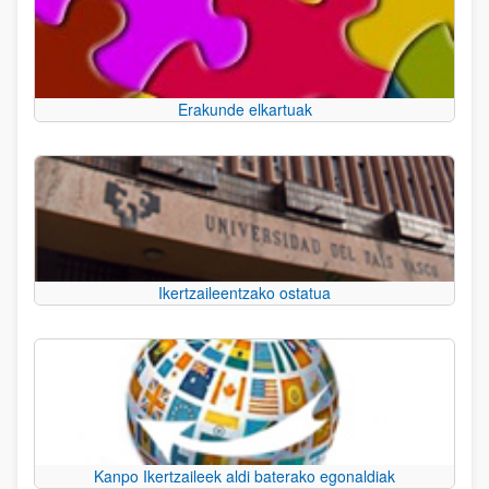
Erakunde elkartuak
Ikertzaileentzako ostatua
Kanpo Ikertzaileek aldi baterako egonaldiak