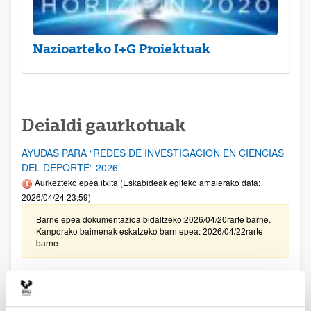
Nazioarteko I+G Proiektuak
Deialdi gaurkotuak
AYUDAS PARA “REDES DE INVESTIGACION EN CIENCIAS
DEL DEPORTE” 2026
Aurkezteko epea itxita (Eskabideak egiteko amaierako data:
2026/04/24 23:59)
Barne epea dokumentazioa bidaltzeko:2026/04/20rarte barne.
Kanporako baimenak eskatzeko barn epea: 2026/04/22rarte
barne
[IKERBILERAK] Kongresuak eta zientzia-bilerak egiteko
laguntzak. Lehen seihilekoa 2026
Aurkezteko epea itxita: 2026/04/14 - 2026/05/13