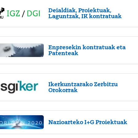
Deialdiak, Proiektuak,
Laguntzak, IK kontratuak
Enpresekin kontratuak eta
Patenteak
Ikerkuntzarako Zerbitzu
Orokorrak
Nazioarteko I+G Proiektuak