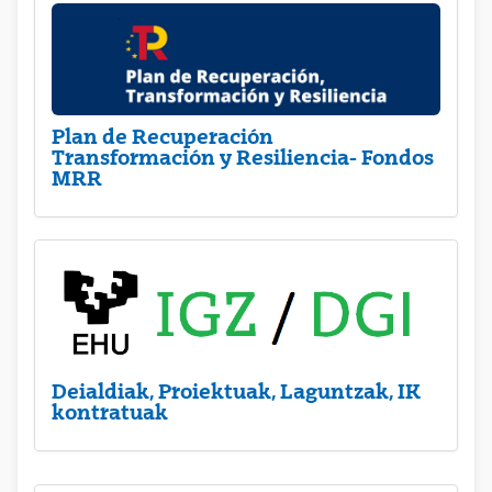
Plan de Recuperación
Transformación y Resiliencia- Fondos
MRR
Deialdiak, Proiektuak, Laguntzak, IK
kontratuak