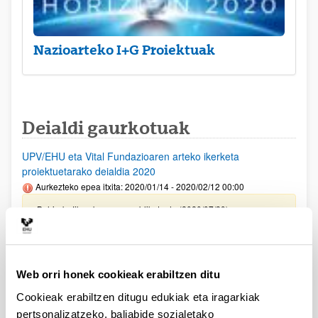
Nazioarteko I+G Proiektuak
Deialdi gaurkotuak
UPV/EHU eta Vital Fundazioaren arteko ikerketa
proiektuetarako deialdia 2020
Aurkezteko epea itxita: 2020/01/14 - 2020/02/12 00:00
Behin-betiko ebazpena publikatu da (2020/07/29)
Aurreko deialdietan laguntzarik lortu ez duten
ikertaldeetarako 2020
Aurkezteko epea itxita: 2020/06/01 - 2020/06/05 00:00
Web orri honek cookieak erabiltzen ditu
Ebazpena publikatu da (2020/06/17)
Cookieak erabiltzen ditugu edukiak eta iragarkiak
pertsonalizatzeko, baliabide sozialetako