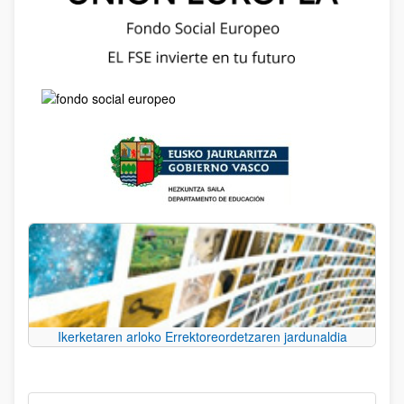
Ikerketaren arloko Errektoreordetzaren jardunaldia