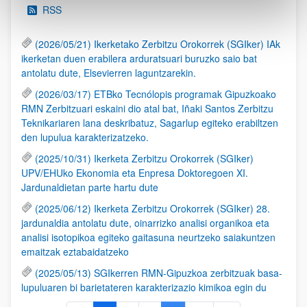
RSS
(2026/05/21) Ikerketako Zerbitzu Orokorrek (SGIker) IAk
ikerketan duen erabilera arduratsuari buruzko saio bat
antolatu dute, Elsevierren laguntzarekin.
(2026/03/17) ETBko Tecnólopis programak Gipuzkoako
RMN Zerbitzuari eskaini dio atal bat, Iñaki Santos Zerbitzu
Teknikariaren lana deskribatuz, Sagarlup egiteko erabiltzen
den lupulua karakterizatzeko.
(2025/10/31) Ikerketa Zerbitzu Orokorrek (SGIker)
UPV/EHUko Ekonomia eta Enpresa Doktoregoen XI.
Jardunaldietan parte hartu dute
(2025/06/12) Ikerketa Zerbitzu Orokorrek (SGIker) 28.
jardunaldia antolatu dute, oinarrizko analisi organikoa eta
analisi isotopikoa egiteko gaitasuna neurtzeko saiakuntzen
emaitzak eztabaidatzeko
(2025/05/13) SGIkerren RMN-Gipuzkoa zerbitzuak basa-
lupuluaren bi barietateren karakterizazio kimikoa egin du