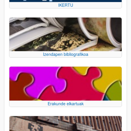
IKERTU
Izendapen bibliografikoa
Erakunde elkartuak