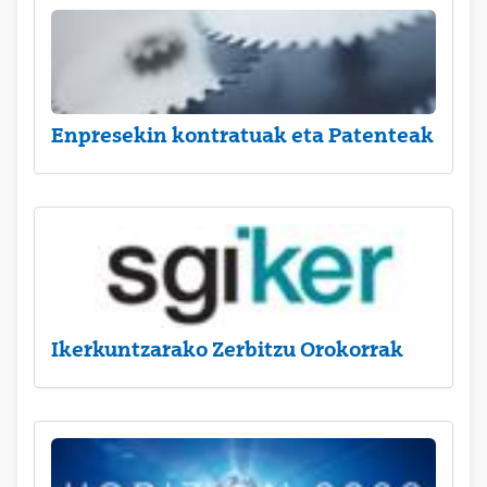
Enpresekin kontratuak eta Patenteak
Ikerkuntzarako Zerbitzu Orokorrak