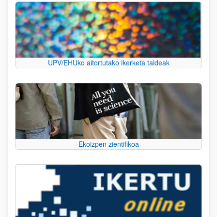
UPV/EHUko aitortutako ikerketa taldeak
Ekoizpen zientifikoa