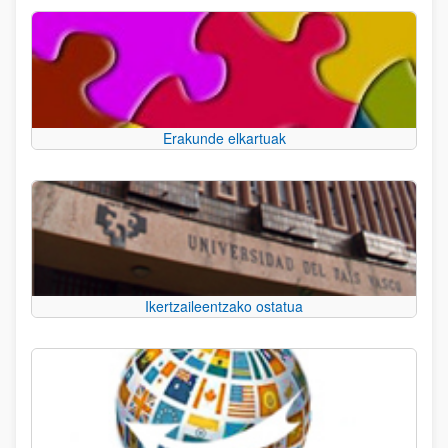
Erakunde elkartuak
Ikertzaileentzako ostatua