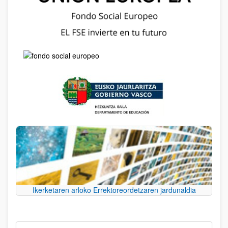
Ikerketaren arloko Errektoreordetzaren jardunaldia