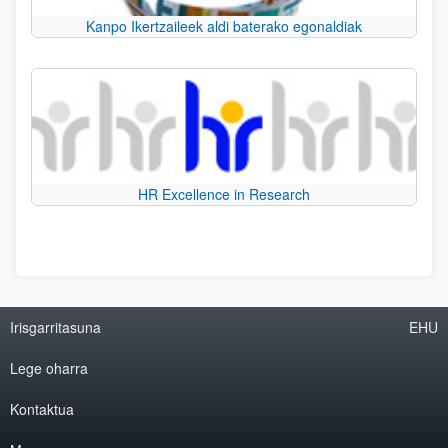
Kanpo Ikertzaileek aldi baterako egonaldiak
HR Excellence in Research
Irisgarritasuna
EHU
Lege oharra
Kontaktua