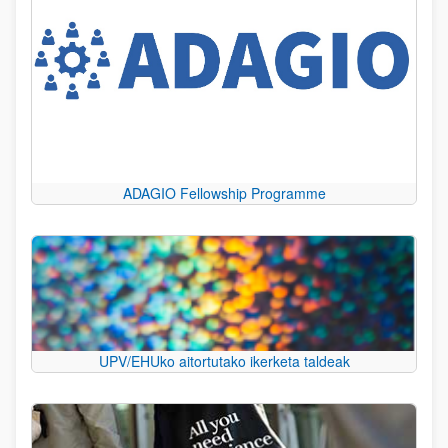
ADAGIO Fellowship Programme
UPV/EHUko aitortutako ikerketa taldeak