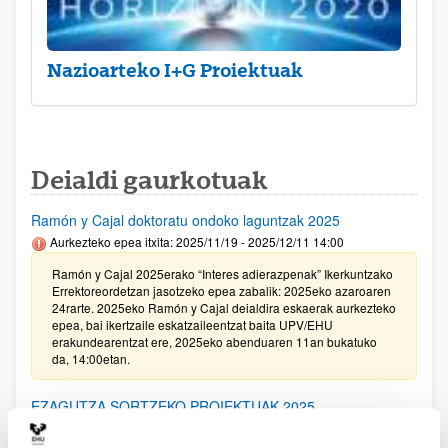
Nazioarteko I+G Proiektuak
Deialdi gaurkotuak
Ramón y Cajal doktoratu ondoko laguntzak 2025
Aurkezteko epea itxita: 2025/11/19 - 2025/12/11 14:00
Ramón y Cajal 2025erako “Interes adierazpenak” Ikerkuntzako
Errektoreordetzan jasotzeko epea zabalik: 2025eko azaroaren
24rarte. 2025eko Ramón y Cajal deialdira eskaerak aurkezteko
epea, bai ikertzaile eskatzaileentzat baita UPV/EHU
erakundearentzat ere, 2025eko abenduaren 11an bukatuko
da, 14:00etan.
EZAGUTZA SORTZEKO PROIEKTUAK 2025
Aurkezteko epea itxita: 2025/11/20 - 2025/12/16 14:00