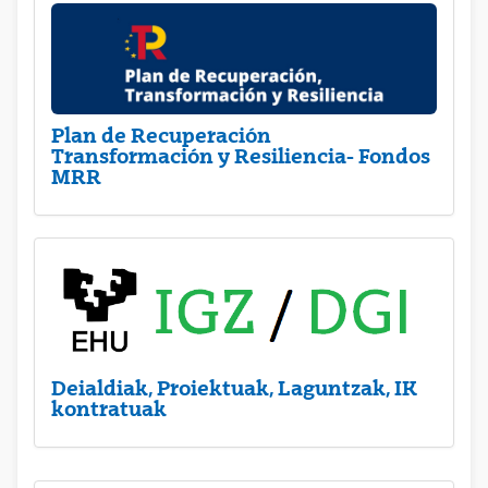
Plan de Recuperación
Transformación y Resiliencia- Fondos
MRR
Deialdiak, Proiektuak, Laguntzak, IK
kontratuak