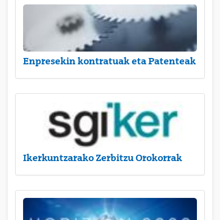
Enpresekin kontratuak eta Patenteak
Ikerkuntzarako Zerbitzu Orokorrak