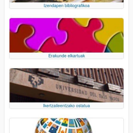
Izendapen bibliografikoa
Erakunde elkartuak
Ikertzaileentzako ostatua