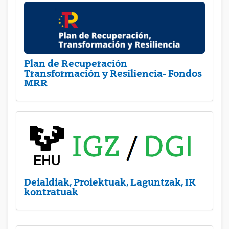
Plan de Recuperación
Transformación y Resiliencia- Fondos
MRR
Deialdiak, Proiektuak, Laguntzak, IK
kontratuak