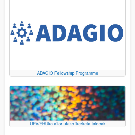
ADAGIO Fellowship Programme
UPV/EHUko aitortutako ikerketa taldeak