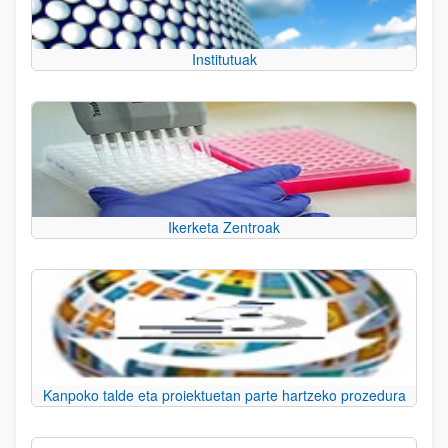
Institutuak
Ikerketa Zentroak
Kanpoko talde eta proiektuetan parte hartzeko prozedura