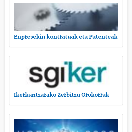
Enpresekin kontratuak eta Patenteak
Ikerkuntzarako Zerbitzu Orokorrak