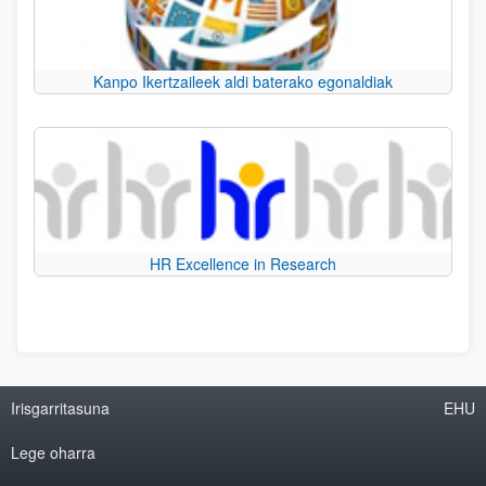
Kanpo Ikertzaileek aldi baterako egonaldiak
HR Excellence in Research
Irisgarritasuna
EHU
Lege oharra