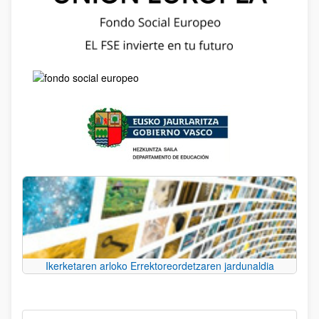
Ikerketaren arloko Errektoreordetzaren jardunaldia