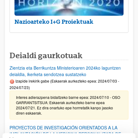
Nazioarteko I+G Proiektuak
Deialdi gaurkotuak
Zientzia eta Berrikuntza Ministerioaren 2024ko laguntzen
deialdia, ikerketa sendotzea sustatzeko
Izapide irekirik gabe (Eskaerak aurkezteko epea: 2024/07/03 -
2024/07/23)
Interes adierazpena bidaltzeko barne epea: 2024/07/10 - OSO
GARRANTSITSUA: Eskaerak aurkezteko barne epea
2024/07/21. Ez dira onartuko epe horrretatik kanpo jasoko
diren eskaerak.
PROYECTOS DE INVESTIGACIÓN ORIENTADOS A LA
IMPLANTACIÓN DE LA MEDICINA PERSONALIZADA DE