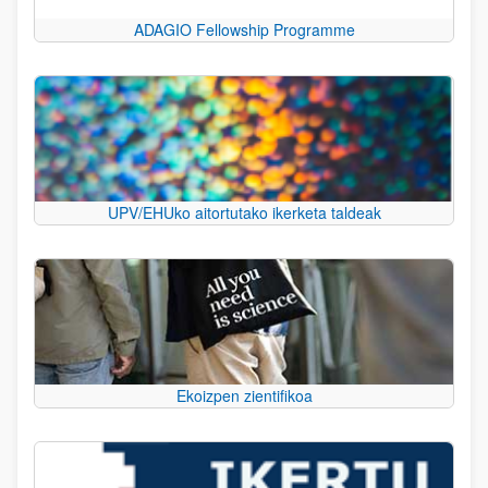
ADAGIO Fellowship Programme
UPV/EHUko aitortutako ikerketa taldeak
Ekoizpen zientifikoa