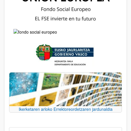
Ikerketaren arloko Errektoreordetzaren jardunaldia