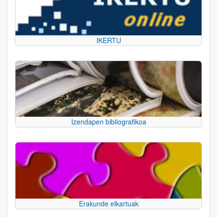
IKERTU
Izendapen bibliografikoa
Erakunde elkartuak