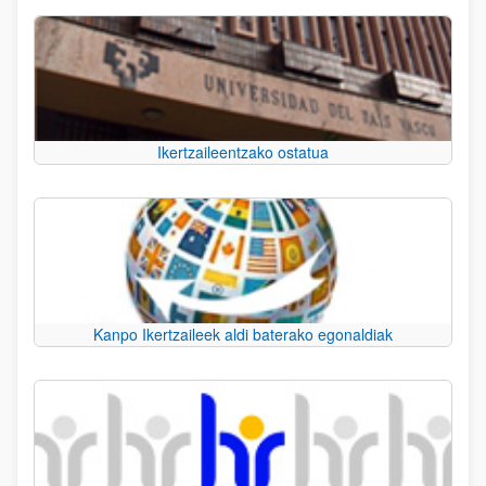
Ikertzaileentzako ostatua
Kanpo Ikertzaileek aldi baterako egonaldiak