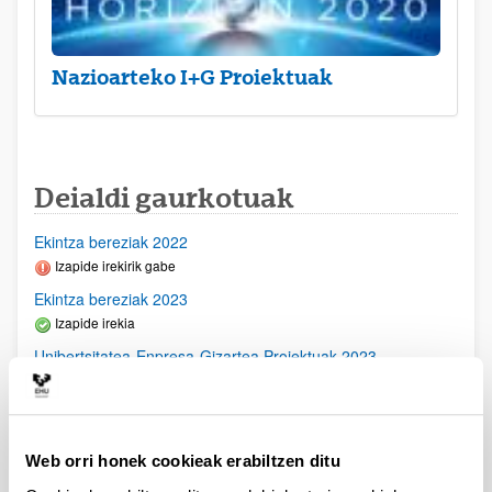
Nazioarteko I+G Proiektuak
Deialdi gaurkotuak
Ekintza bereziak 2022
Izapide irekirik gabe
Ekintza bereziak 2023
Izapide irekia
Unibertsitatea-Enpresa-Gizartea Proiektuak 2023
Aurkezteko epea itxita: 2023/03/23 - 2023/04/21
2023/11/16- Behin betiko ebazpena argitaratu egin da-
2023/09/28- Bigarren Akats Zuzenketa argitaratu egin da.
2023/09/22 Emandako eta ukatutako Behin Behineko
Web orri honek cookieak erabiltzen ditu
Ebazpena argitaratu egin da2023/07/14 Ebaluaziorako
onartutako eskabideen behin betiko zerrenda argitaratu da.