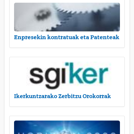
Enpresekin kontratuak eta Patenteak
Ikerkuntzarako Zerbitzu Orokorrak