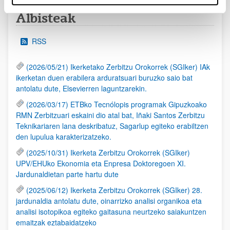
Albisteak
RSS
(2026/05/21) Ikerketako Zerbitzu Orokorrek (SGIker) IAk
ikerketan duen erabilera arduratsuari buruzko saio bat
antolatu dute, Elsevierren laguntzarekin.
(2026/03/17) ETBko Tecnólopis programak Gipuzkoako
RMN Zerbitzuari eskaini dio atal bat, Iñaki Santos Zerbitzu
Teknikariaren lana deskribatuz, Sagarlup egiteko erabiltzen
den lupulua karakterizatzeko.
(2025/10/31) Ikerketa Zerbitzu Orokorrek (SGIker)
UPV/EHUko Ekonomia eta Enpresa Doktoregoen XI.
Jardunaldietan parte hartu dute
(2025/06/12) Ikerketa Zerbitzu Orokorrek (SGIker) 28.
jardunaldia antolatu dute, oinarrizko analisi organikoa eta
analisi isotopikoa egiteko gaitasuna neurtzeko saiakuntzen
emaitzak eztabaidatzeko