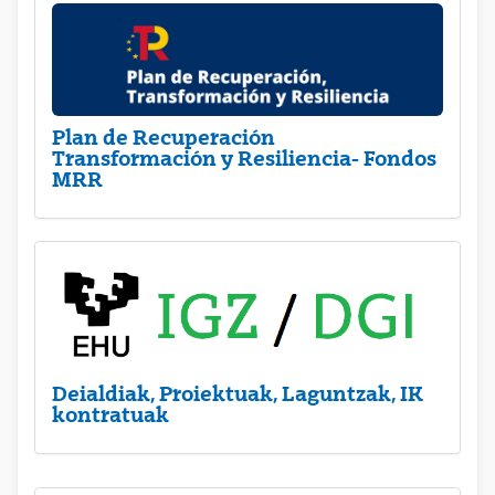
Plan de Recuperación
Transformación y Resiliencia- Fondos
MRR
Deialdiak, Proiektuak, Laguntzak, IK
kontratuak