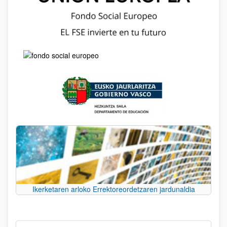
Ikerketaren arloko Errektoreordetzaren jardunaldia