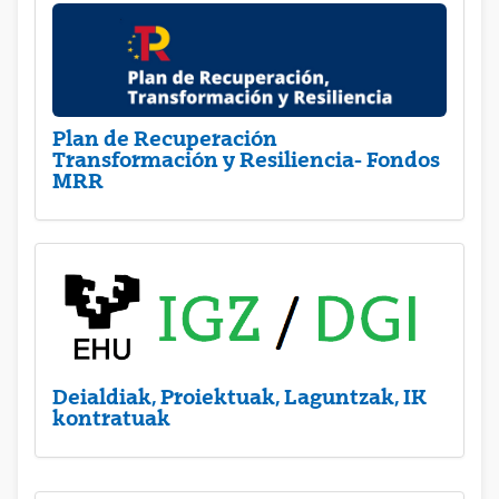
Plan de Recuperación
Transformación y Resiliencia- Fondos
MRR
Deialdiak, Proiektuak, Laguntzak, IK
kontratuak