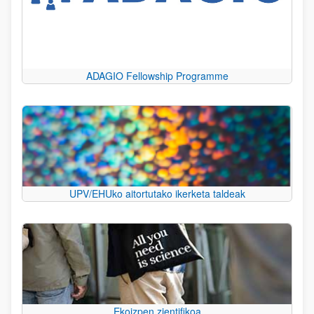
ADAGIO Fellowship Programme
UPV/EHUko aitortutako ikerketa taldeak
Ekoizpen zientifikoa