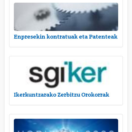
Enpresekin kontratuak eta Patenteak
Ikerkuntzarako Zerbitzu Orokorrak