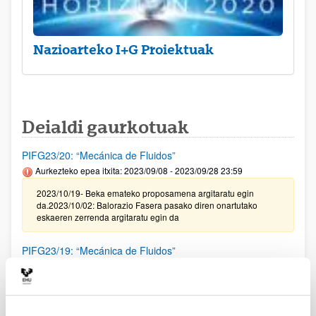
Nazioarteko I+G Proiektuak
Deialdi gaurkotuak
PIFG23/20: “Mecánica de Fluidos”
Aurkezteko epea itxita: 2023/09/08 - 2023/09/28 23:59
2023/10/19- Beka emateko proposamena argitaratu egin
da.2023/10/02: Balorazio Fasera pasako diren onartutako
eskaeren zerrenda argitaratu egin da
PIFG23/19: “Mecánica de Fluidos”
Aurkezteko epea itxita: 2023/09/08 - 2023/09/28 23:59
2023/10/19- Beka emateko proposamena argitaratu egin
da.2023/10/02: Balorazio Fasera pasako diren onartutako
eskaeren zerrenda argitaratu egin da