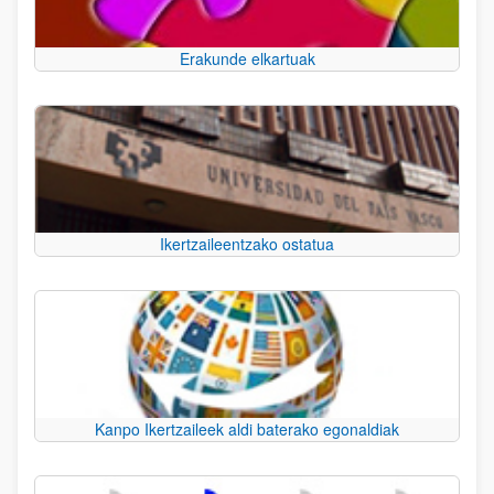
Erakunde elkartuak
Ikertzaileentzako ostatua
Kanpo Ikertzaileek aldi baterako egonaldiak