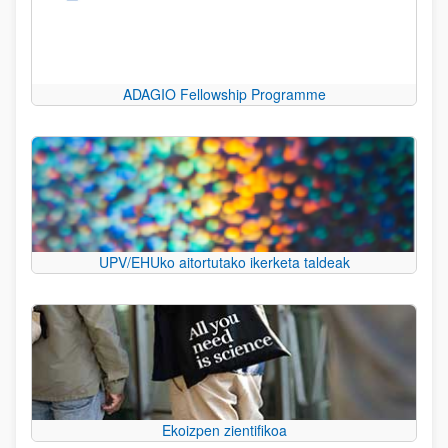
ADAGIO Fellowship Programme
UPV/EHUko aitortutako ikerketa taldeak
Ekoizpen zientifikoa