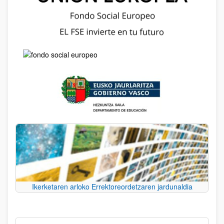
Ikerketaren arloko Errektoreordetzaren jardunaldia