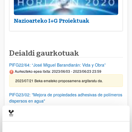
Nazioarteko I+G Proiektuak
Deialdi gaurkotuak
PIFG22/64: “José Miguel Barandiarán: Vida y Obra”
Aurkezteko epea itxita: 2023/06/03 - 2023/06/23 23:59
2023/07/21 Beka emateko proposamena argitaratu da.
PIFG23/02: "Mejora de propiedades adhesivas de polímeros
dispersos en agua"
Aurkezteko epea itxita: 2023/06/13 - 2023/07/03 23:59
2023/7/21 Beka emateko proposamena argitaratu da.
PIFG23/01: “ Nuevos paradigmas para sistemas de