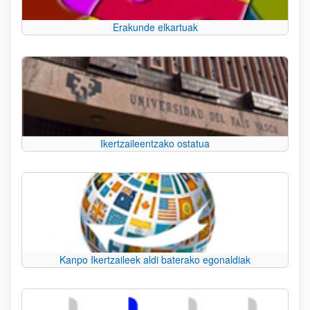
Erakunde elkartuak
Ikertzaileentzako ostatua
Kanpo Ikertzaileek aldi baterako egonaldiak