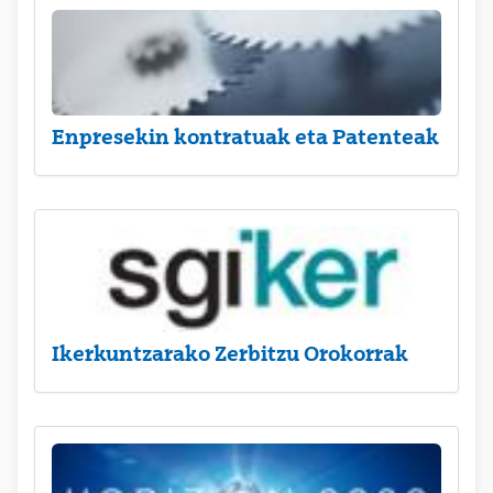
Enpresekin kontratuak eta Patenteak
Ikerkuntzarako Zerbitzu Orokorrak