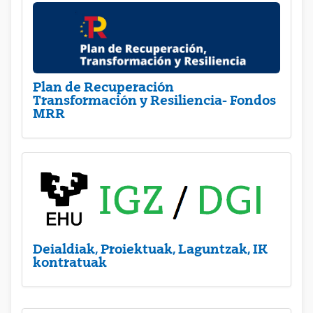
Plan de Recuperación
Transformación y Resiliencia- Fondos
MRR
Deialdiak, Proiektuak, Laguntzak, IK
kontratuak