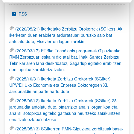
Albisteak
RSS
(2026/05/21) Ikerketako Zerbitzu Orokorrek (SGIker) IAk
ikerketan duen erabilera arduratsuari buruzko saio bat
antolatu dute, Elsevierren laguntzarekin.
(2026/03/17) ETBko Tecnólopis programak Gipuzkoako
RMN Zerbitzuari eskaini dio atal bat, Iñaki Santos Zerbitzu
Teknikariaren lana deskribatuz, Sagarlup egiteko erabiltzen
den lupulua karakterizatzeko.
(2025/10/31) Ikerketa Zerbitzu Orokorrek (SGIker)
UPV/EHUko Ekonomia eta Enpresa Doktoregoen XI.
Jardunaldietan parte hartu dute
(2025/06/12) Ikerketa Zerbitzu Orokorrek (SGIker) 28.
jardunaldia antolatu dute, oinarrizko analisi organikoa eta
analisi isotopikoa egiteko gaitasuna neurtzeko saiakuntzen
emaitzak eztabaidatzeko
(2025/05/13) SGIkerren RMN-Gipuzkoa zerbitzuak basa-