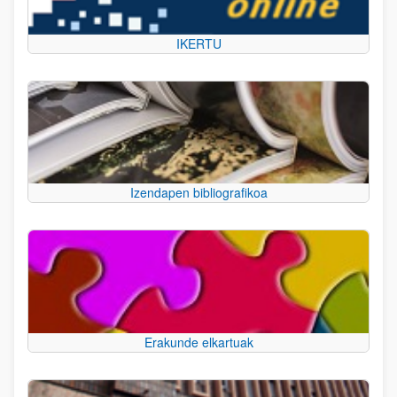
IKERTU
Izendapen bibliografikoa
Erakunde elkartuak