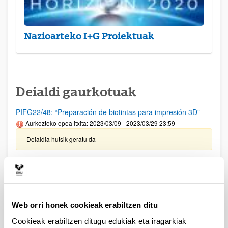
Nazioarteko I+G Proiektuak
Deialdi gaurkotuak
PIFG22/48: “Preparación de biotintas para impresión 3D”
Aurkezteko epea itxita: 2023/03/09 - 2023/03/29 23:59
Deialdia hutsik geratu da
Garapen Iraunkorrerako 2030 Agenda sustatzeko eta
ezartzeko jarduerak egiteko dirulaguntzak-2023
Aurkezteko epea itxita: 2023/04/03 - 2023/04/16
Ekonomia eta Gizarte Kontseiluaren Ikerketa Saria, XXII.
Web orri honek cookieak erabiltzen ditu
deialdia
Cookieak erabiltzen ditugu edukiak eta iragarkiak
Aurkezteko epea itxita: 2023/03/29 - 2023/05/28 00:00