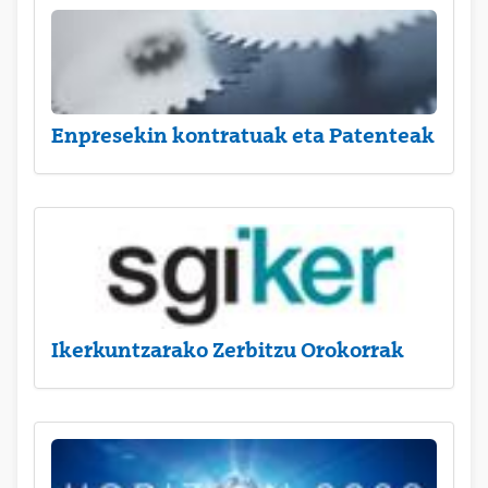
Enpresekin kontratuak eta Patenteak
Ikerkuntzarako Zerbitzu Orokorrak