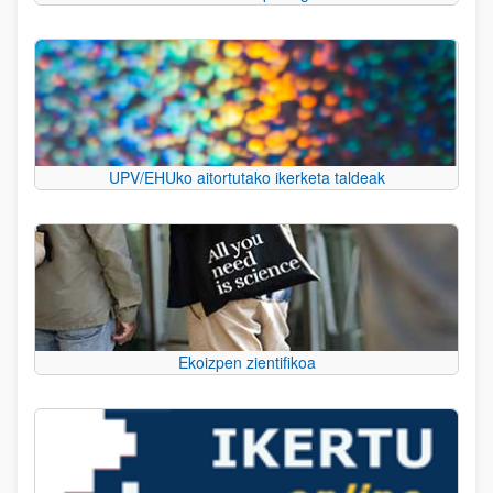
UPV/EHUko aitortutako ikerketa taldeak
Ekoizpen zientifikoa