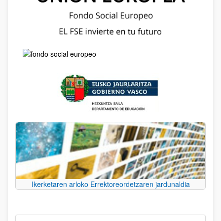
Ikerketaren arloko Errektoreordetzaren jardunaldia