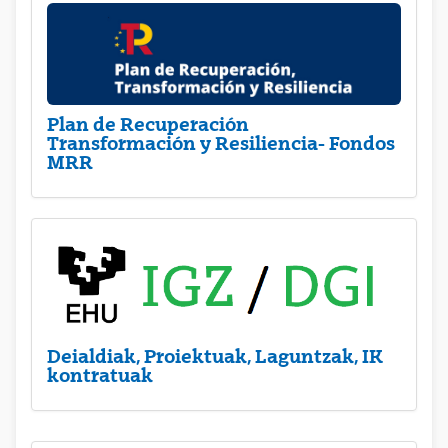
Plan de Recuperación
Transformación y Resiliencia- Fondos
MRR
Deialdiak, Proiektuak, Laguntzak, IK
kontratuak