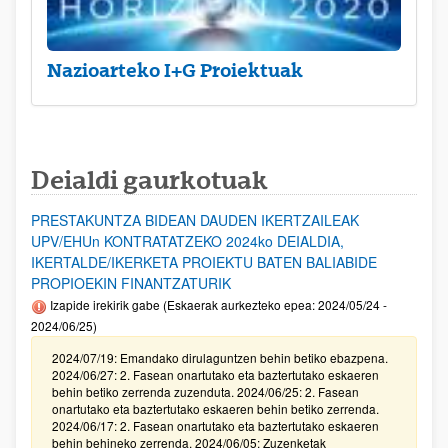
Nazioarteko I+G Proiektuak
Deialdi gaurkotuak
PRESTAKUNTZA BIDEAN DAUDEN IKERTZAILEAK
UPV/EHUn KONTRATATZEKO 2024ko DEIALDIA,
IKERTALDE/IKERKETA PROIEKTU BATEN BALIABIDE
PROPIOEKIN FINANTZATURIK
Izapide irekirik gabe (Eskaerak aurkezteko epea: 2024/05/24 -
2024/06/25)
2024/07/19: Emandako dirulaguntzen behin betiko ebazpena.
2024/06/27: 2. Fasean onartutako eta baztertutako eskaeren
behin betiko zerrenda zuzenduta. 2024/06/25: 2. Fasean
onartutako eta baztertutako eskaeren behin betiko zerrenda.
2024/06/17: 2. Fasean onartutako eta baztertutako eskaeren
behin behineko zerrenda. 2024/06/05: Zuzenketak