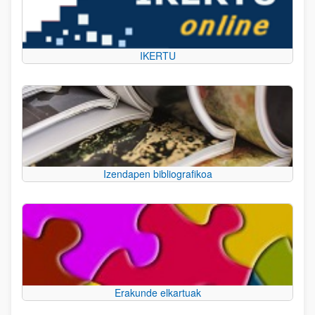
IKERTU
Izendapen bibliografikoa
Erakunde elkartuak