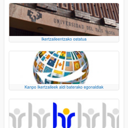
Ikertzaileentzako ostatua
Kanpo Ikertzaileek aldi baterako egonaldiak