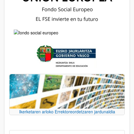
Ikerketaren arloko Errektoreordetzaren jardunaldia