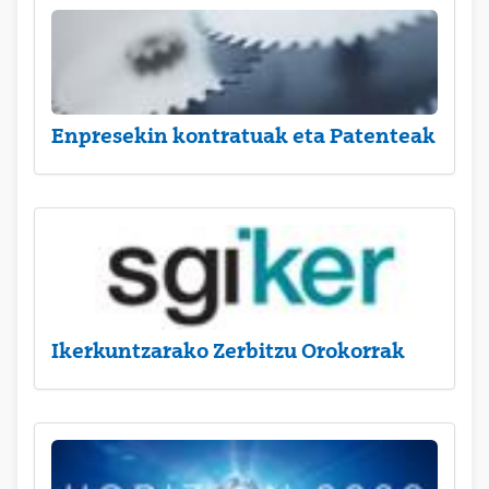
Enpresekin kontratuak eta Patenteak
Ikerkuntzarako Zerbitzu Orokorrak