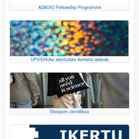
ADAGIO Fellowship Programme
UPV/EHUko aitortutako ikerketa taldeak
Ekoizpen zientifikoa