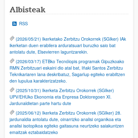
Albisteak
RSS
(2026/05/21) Ikerketako Zerbitzu Orokorrek (SGIker) IAk
ikerketan duen erabilera arduratsuari buruzko saio bat
antolatu dute, Elsevierren laguntzarekin.
(2026/03/17) ETBko Tecnólopis programak Gipuzkoako
RMN Zerbitzuari eskaini dio atal bat, Iñaki Santos Zerbitzu
Teknikariaren lana deskribatuz, Sagarlup egiteko erabiltzen
den lupulua karakterizatzeko.
(2025/10/31) Ikerketa Zerbitzu Orokorrek (SGIker)
UPV/EHUko Ekonomia eta Enpresa Doktoregoen XI.
Jardunaldietan parte hartu dute
(2025/06/12) Ikerketa Zerbitzu Orokorrek (SGIker) 28.
jardunaldia antolatu dute, oinarrizko analisi organikoa eta
analisi isotopikoa egiteko gaitasuna neurtzeko saiakuntzen
emaitzak eztabaidatzeko