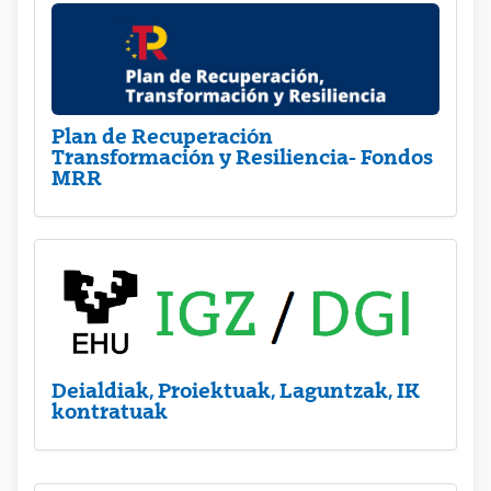
Plan de Recuperación
Transformación y Resiliencia- Fondos
MRR
Deialdiak, Proiektuak, Laguntzak, IK
kontratuak