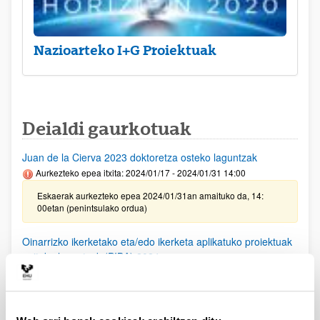
Nazioarteko I+G Proiektuak
Deialdi gaurkotuak
Juan de la Cierva 2023 doktoretza osteko laguntzak
Aurkezteko epea itxita: 2024/01/17 - 2024/01/31 14:00
Eskaerak aurkezteko epea 2024/01/31an amaituko da, 14:
00etan (penintsulako ordua)
Oinarrizko ikerketako eta/edo ikerketa aplikatuko proiektuak
egiteko laguntzak (PIBA) 2024
Aurkezteko epea itxita: 2023/12/29 - 2024/01/29
Deialdia argitaratu da