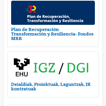
Plan de Recuperación
Transformación y Resiliencia- Fondos
MRR
Deialdiak, Proiektuak, Laguntzak, IK
kontratuak