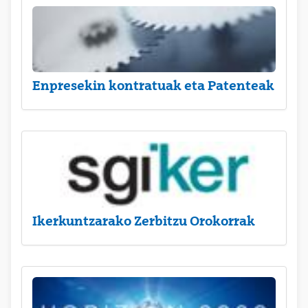
Enpresekin kontratuak eta Patenteak
Ikerkuntzarako Zerbitzu Orokorrak