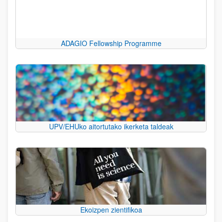
ADAGIO Fellowship Programme
UPV/EHUko aitortutako ikerketa taldeak
Ekoizpen zientifikoa