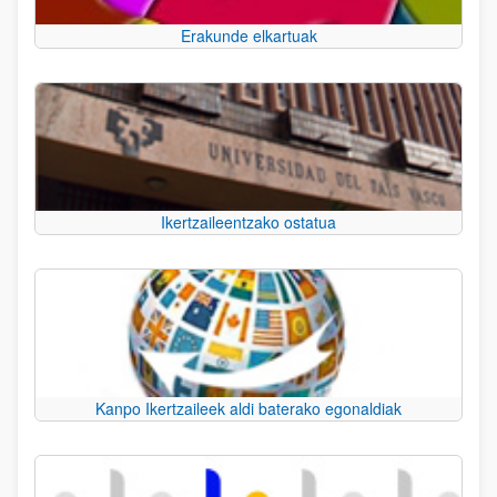
Erakunde elkartuak
Ikertzaileentzako ostatua
Kanpo Ikertzaileek aldi baterako egonaldiak