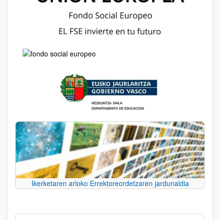
Ikerketaren arloko Errektoreordetzaren jardunaldia