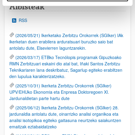
Albisteak
RSS
(2026/05/21) Ikerketako Zerbitzu Orokorrek (SGIker) IAk
ikerketan duen erabilera arduratsuari buruzko saio bat
antolatu dute, Elsevierren laguntzarekin.
(2026/03/17) ETBko Tecnólopis programak Gipuzkoako
RMN Zerbitzuari eskaini dio atal bat, Iñaki Santos Zerbitzu
Teknikariaren lana deskribatuz, Sagarlup egiteko erabiltzen
den lupulua karakterizatzeko.
(2025/10/31) Ikerketa Zerbitzu Orokorrek (SGIker)
UPV/EHUko Ekonomia eta Enpresa Doktoregoen XI.
Jardunaldietan parte hartu dute
(2025/06/12) Ikerketa Zerbitzu Orokorrek (SGIker) 28.
jardunaldia antolatu dute, oinarrizko analisi organikoa eta
analisi isotopikoa egiteko gaitasuna neurtzeko saiakuntzen
emaitzak eztabaidatzeko