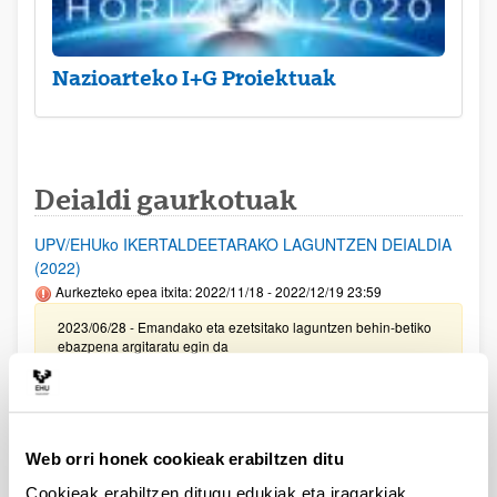
Nazioarteko I+G Proiektuak
Deialdi gaurkotuak
UPV/EHUko IKERTALDEETARAKO LAGUNTZEN DEIALDIA
(2022)
Aurkezteko epea itxita: 2022/11/18 - 2022/12/19 23:59
2023/06/28 - Emandako eta ezetsitako laguntzen behin-betiko
ebazpena argitaratu egin da
PIFG22/66: “ Interfaces de Habla Silenciosa”
Aurkezteko epea itxita: 2023/05/05 - 2023/05/25 23:59
Beka emateko proposamena argitaratu da.
Web orri honek cookieak erabiltzen ditu
Cookieak erabiltzen ditugu edukiak eta iragarkiak