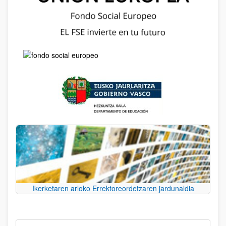
Ikerketaren arloko Errektoreordetzaren jardunaldia