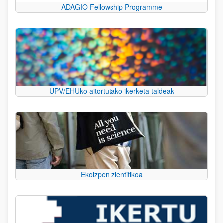
ADAGIO Fellowship Programme
UPV/EHUko aitortutako ikerketa taldeak
Ekoizpen zientifikoa