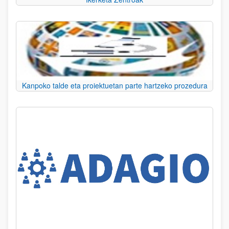
Kanpoko talde eta proiektuetan parte hartzeko prozedura