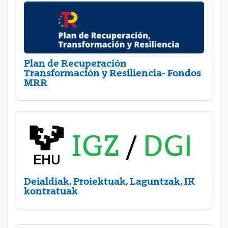
Plan de Recuperación
Transformación y Resiliencia- Fondos
MRR
Deialdiak, Proiektuak, Laguntzak, IK
kontratuak