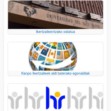
Ikertzaileentzako ostatua
Kanpo Ikertzaileek aldi baterako egonaldiak