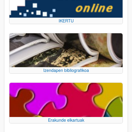
IKERTU
Izendapen bibliografikoa
Erakunde elkartuak