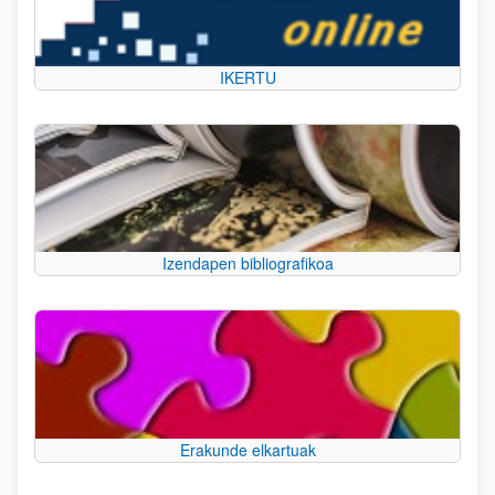
IKERTU
Izendapen bibliografikoa
Erakunde elkartuak