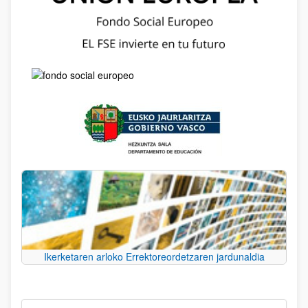
Ikerketaren arloko Errektoreordetzaren jardunaldia