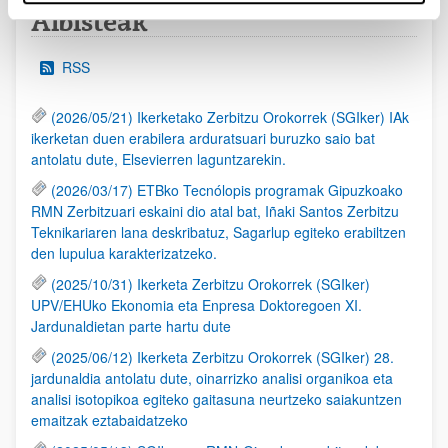
Albisteak
RSS
(2026/05/21) Ikerketako Zerbitzu Orokorrek (SGIker) IAk
ikerketan duen erabilera arduratsuari buruzko saio bat
antolatu dute, Elsevierren laguntzarekin.
(2026/03/17) ETBko Tecnólopis programak Gipuzkoako
RMN Zerbitzuari eskaini dio atal bat, Iñaki Santos Zerbitzu
Teknikariaren lana deskribatuz, Sagarlup egiteko erabiltzen
den lupulua karakterizatzeko.
(2025/10/31) Ikerketa Zerbitzu Orokorrek (SGIker)
UPV/EHUko Ekonomia eta Enpresa Doktoregoen XI.
Jardunaldietan parte hartu dute
(2025/06/12) Ikerketa Zerbitzu Orokorrek (SGIker) 28.
jardunaldia antolatu dute, oinarrizko analisi organikoa eta
analisi isotopikoa egiteko gaitasuna neurtzeko saiakuntzen
emaitzak eztabaidatzeko