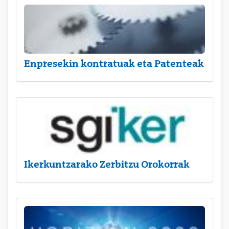
Enpresekin kontratuak eta Patenteak
Ikerkuntzarako Zerbitzu Orokorrak