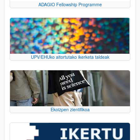
ADAGIO Fellowship Programme
UPV/EHUko aitortutako ikerketa taldeak
Ekoizpen zientifikoa