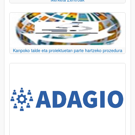
Kanpoko talde eta proiektuetan parte hartzeko prozedura