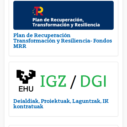
Plan de Recuperación
Transformación y Resiliencia- Fondos
MRR
Deialdiak, Proiektuak, Laguntzak, IK
kontratuak