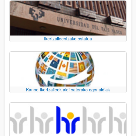
Ikertzaileentzako ostatua
Kanpo Ikertzaileek aldi baterako egonaldiak