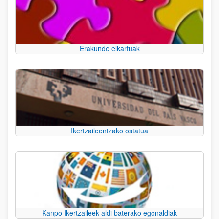
Erakunde elkartuak
Ikertzaileentzako ostatua
Kanpo Ikertzaileek aldi baterako egonaldiak