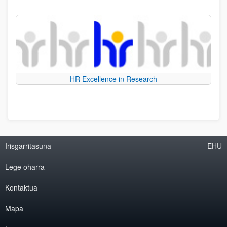
HR Excellence in Research
Irisgarritasuna
EHU
Lege oharra
Kontaktua
Mapa