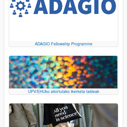
ADAGIO Fellowship Programme
UPV/EHUko aitortutako ikerketa taldeak