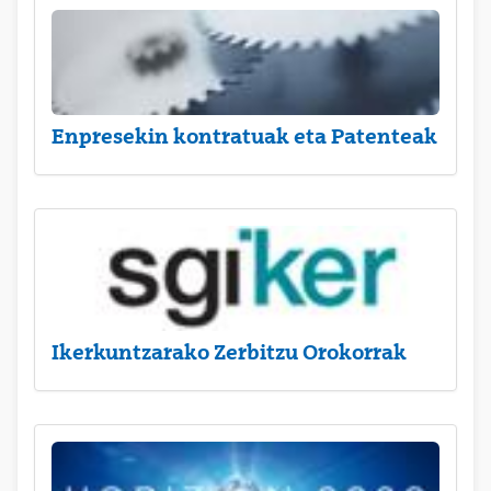
Enpresekin kontratuak eta Patenteak
Ikerkuntzarako Zerbitzu Orokorrak