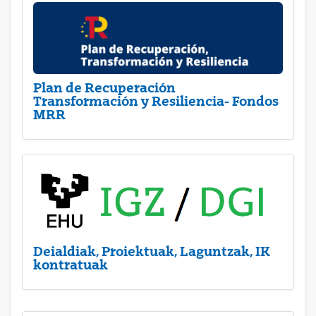
Plan de Recuperación
Transformación y Resiliencia- Fondos
MRR
Deialdiak, Proiektuak, Laguntzak, IK
kontratuak