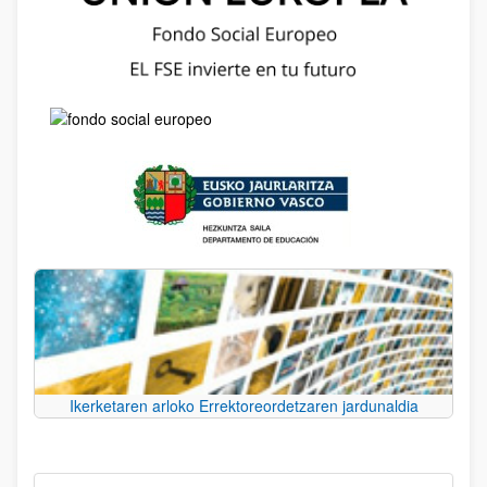
Ikerketaren arloko Errektoreordetzaren jardunaldia