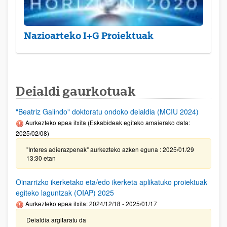
Nazioarteko I+G Proiektuak
Deialdi gaurkotuak
"Beatriz Galindo" doktoratu ondoko deialdia (MCIU 2024)
Aurkezteko epea itxita (Eskabideak egiteko amaierako data:
2025/02/08)
"Interes adierazpenak" aurkezteko azken eguna : 2025/01/29
13:30 etan
Oinarrizko ikerketako eta/edo ikerketa aplikatuko proiektuak
egiteko laguntzak (OIAP) 2025
Aurkezteko epea itxita: 2024/12/18 - 2025/01/17
Deialdia argitaratu da