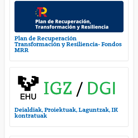
Plan de Recuperación
Transformación y Resiliencia- Fondos
MRR
Deialdiak, Proiektuak, Laguntzak, IK
kontratuak