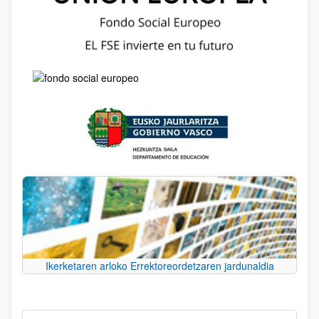
Ikerketaren arloko Errektoreordetzaren jardunaldia