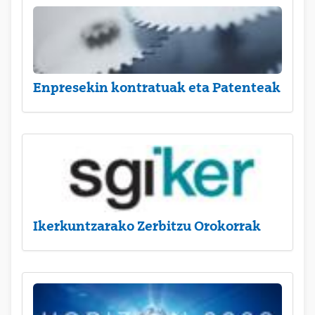
Enpresekin kontratuak eta Patenteak
Ikerkuntzarako Zerbitzu Orokorrak