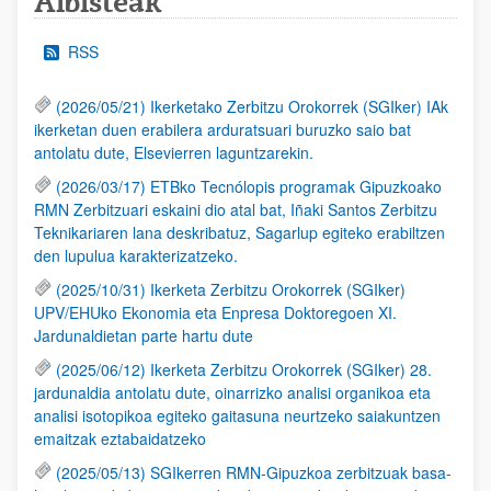
Albisteak
RSS
(2026/05/21) Ikerketako Zerbitzu Orokorrek (SGIker) IAk
ikerketan duen erabilera arduratsuari buruzko saio bat
antolatu dute, Elsevierren laguntzarekin.
(2026/03/17) ETBko Tecnólopis programak Gipuzkoako
RMN Zerbitzuari eskaini dio atal bat, Iñaki Santos Zerbitzu
Teknikariaren lana deskribatuz, Sagarlup egiteko erabiltzen
den lupulua karakterizatzeko.
(2025/10/31) Ikerketa Zerbitzu Orokorrek (SGIker)
UPV/EHUko Ekonomia eta Enpresa Doktoregoen XI.
Jardunaldietan parte hartu dute
(2025/06/12) Ikerketa Zerbitzu Orokorrek (SGIker) 28.
jardunaldia antolatu dute, oinarrizko analisi organikoa eta
analisi isotopikoa egiteko gaitasuna neurtzeko saiakuntzen
emaitzak eztabaidatzeko
(2025/05/13) SGIkerren RMN-Gipuzkoa zerbitzuak basa-