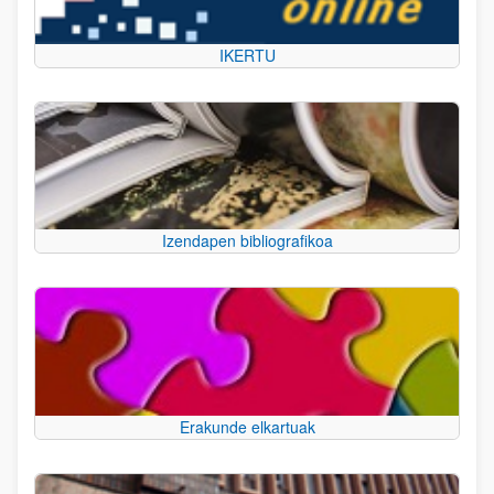
IKERTU
Izendapen bibliografikoa
Erakunde elkartuak