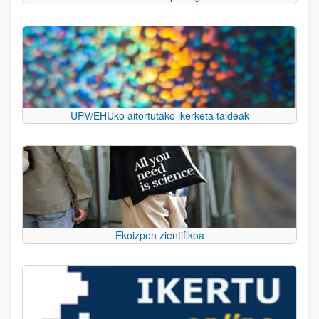
UPV/EHUko aitortutako ikerketa taldeak
Ekoizpen zientifikoa