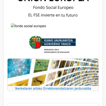
Ikerketaren arloko Errektoreordetzaren jardunaldia