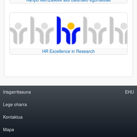
HR Excellence in Research
Irisgarritasuna
EHU
Lege oharra
Kontaktua
Mapa