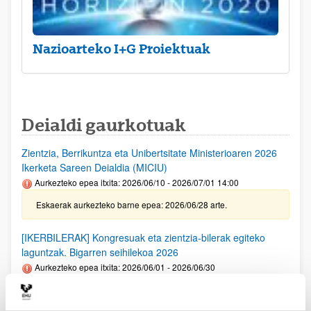
Nazioarteko I+G Proiektuak
Deialdi gaurkotuak
Zientzia, Berrikuntza eta Unibertsitate Ministerioaren 2026
Ikerketa Sareen Deialdia (MICIU)
Aurkezteko epea itxita: 2026/06/10 - 2026/07/01 14:00
Eskaerak aurkezteko barne epea: 2026/06/28 arte.
[IKERBILERAK] Kongresuak eta zientzia-bilerak egiteko
laguntzak. Bigarren seihilekoa 2026
Aurkezteko epea itxita: 2026/06/01 - 2026/06/30
Deialdia argitaratu egin da. Eskaerak aurkezteko barne epea:
2026/06/23