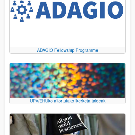
ADAGIO Fellowship Programme
UPV/EHUko aitortutako ikerketa taldeak