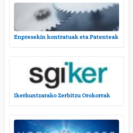
Enpresekin kontratuak eta Patenteak
Ikerkuntzarako Zerbitzu Orokorrak