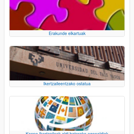
Erakunde elkartuak
Ikertzaileentzako ostatua
Kanpo Ikertzaileek aldi baterako egonaldiak