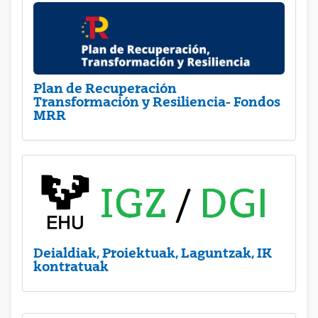
Plan de Recuperación
Transformación y Resiliencia- Fondos
MRR
Deialdiak, Proiektuak, Laguntzak, IK
kontratuak