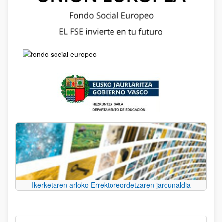
Ikerketaren arloko Errektoreordetzaren jardunaldia