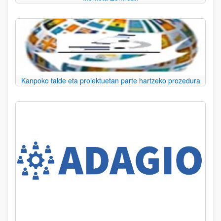
Kanpoko talde eta proiektuetan parte hartzeko prozedura