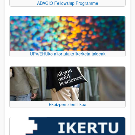
ADAGIO Fellowship Programme
UPV/EHUko aitortutako ikerketa taldeak
Ekoizpen zientifikoa