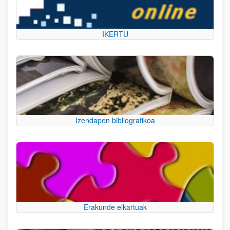
IKERTU
Izendapen bibliografikoa
Erakunde elkartuak