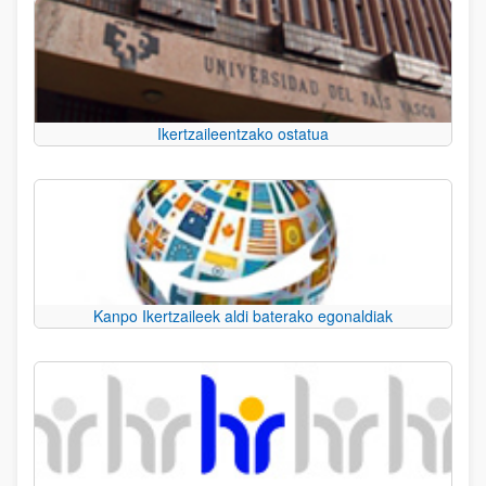
Ikertzaileentzako ostatua
Kanpo Ikertzaileek aldi baterako egonaldiak