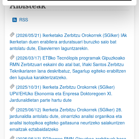
Albisteak
RSS
(2026/05/21) Ikerketako Zerbitzu Orokorrek (SGIker) IAk
ikerketan duen erabilera arduratsuari buruzko saio bat
antolatu dute, Elsevierren laguntzarekin.
(2026/03/17) ETBko Tecnólopis programak Gipuzkoako
RMN Zerbitzuari eskaini dio atal bat, Iñaki Santos Zerbitzu
Teknikariaren lana deskribatuz, Sagarlup egiteko erabiltzen
den lupulua karakterizatzeko.
(2025/10/31) Ikerketa Zerbitzu Orokorrek (SGIker)
UPV/EHUko Ekonomia eta Enpresa Doktoregoen XI.
Jardunaldietan parte hartu dute
(2025/06/12) Ikerketa Zerbitzu Orokorrek (SGIker) 28.
jardunaldia antolatu dute, oinarrizko analisi organikoa eta
analisi isotopikoa egiteko gaitasuna neurtzeko saiakuntzen
emaitzak eztabaidatzeko
(2025/05/13) SGIkerren RMN-Gipuzkoa zerbitzuak basa-