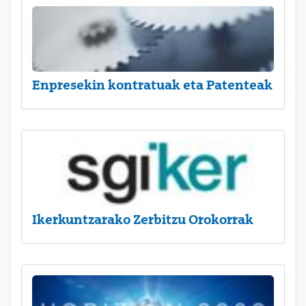
Enpresekin kontratuak eta Patenteak
Ikerkuntzarako Zerbitzu Orokorrak