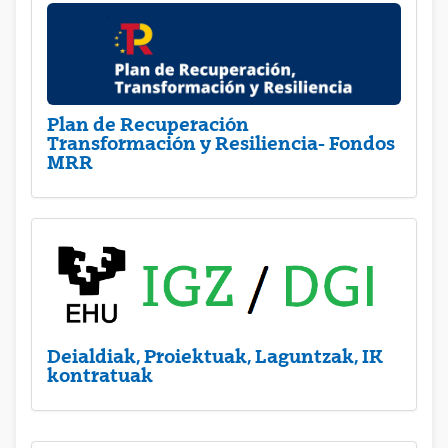
Plan de Recuperación
Transformación y Resiliencia- Fondos
MRR
Deialdiak, Proiektuak, Laguntzak, IK
kontratuak