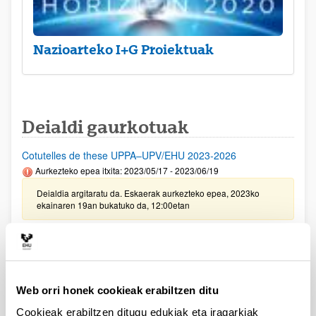
Nazioarteko I+G Proiektuak
Deialdi gaurkotuak
Cotutelles de these UPPA–UPV/EHU 2023-2026
Aurkezteko epea itxita: 2023/05/17 - 2023/06/19
Deialdia argitaratu da. Eskaerak aurkezteko epea, 2023ko
ekainaren 19an bukatuko da, 12:00etan
UPV/EHU eta Vital Fundazioaren arteko ikerketa
proiektuetarako deialdia 2023
Aurkezteko epea itxita: 2023/02/24 - 2023/03/23 23:59
Web orri honek cookieak erabiltzen ditu
2023/05/31 Emandako eta ukatutako eskaeren behin betiko
ebazpena argitaratu da.
Cookieak erabiltzen ditugu edukiak eta iragarkiak