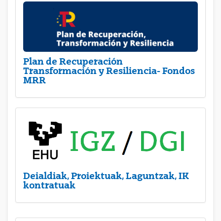
Plan de Recuperación
Transformación y Resiliencia- Fondos
MRR
Deialdiak, Proiektuak, Laguntzak, IK
kontratuak