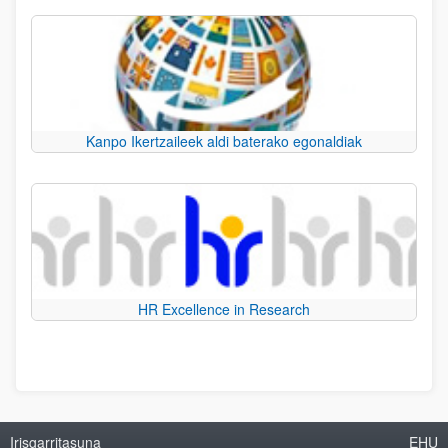
Kanpo Ikertzaileek aldi baterako egonaldiak
HR Excellence in Research
Irisgarritasuna
EHU