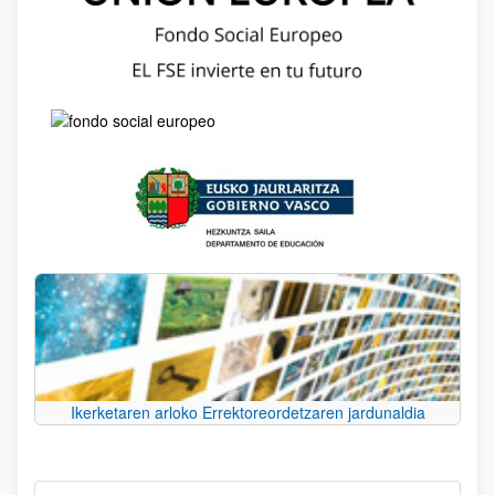
Ikerketaren arloko Errektoreordetzaren jardunaldia