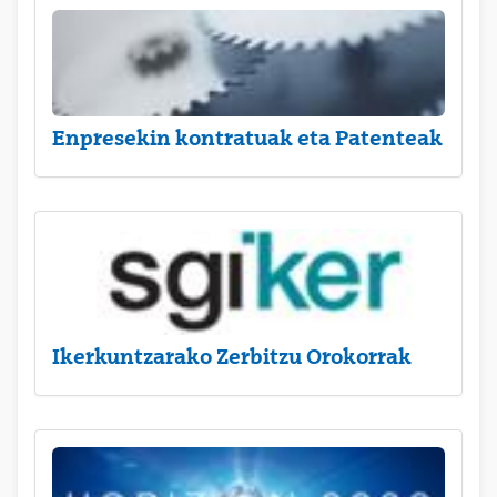
Enpresekin kontratuak eta Patenteak
Ikerkuntzarako Zerbitzu Orokorrak