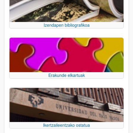
Izendapen bibliografikoa
Erakunde elkartuak
Ikertzaileentzako ostatua