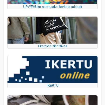
UPV/EHUko aitortutako ikerketa taldeak
Ekoizpen zientifikoa
IKERTU