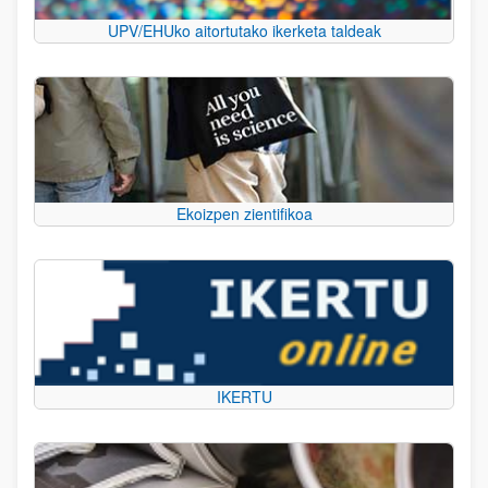
UPV/EHUko aitortutako ikerketa taldeak
Ekoizpen zientifikoa
IKERTU