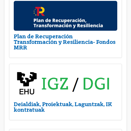
Plan de Recuperación
Transformación y Resiliencia- Fondos
MRR
Deialdiak, Proiektuak, Laguntzak, IK
kontratuak