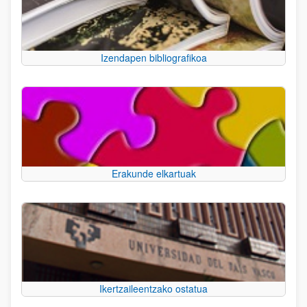
Izendapen bibliografikoa
Erakunde elkartuak
Ikertzaileentzako ostatua