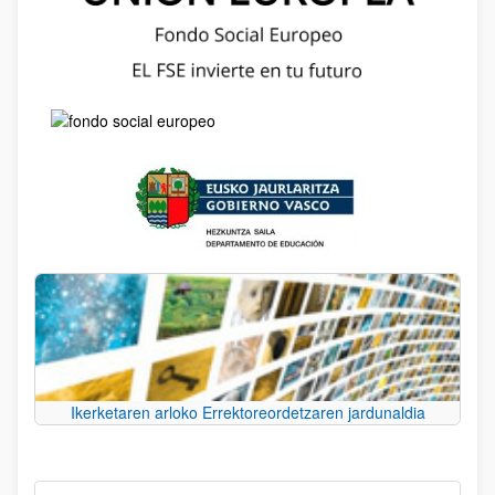
Ikerketaren arloko Errektoreordetzaren jardunaldia