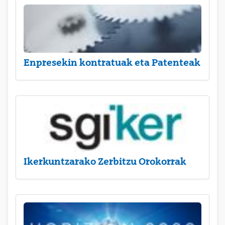
Enpresekin kontratuak eta Patenteak
Ikerkuntzarako Zerbitzu Orokorrak