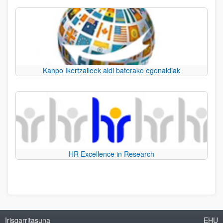
Kanpo Ikertzaileek aldi baterako egonaldiak
HR Excellence in Research
Irisgarritasuna
EHU