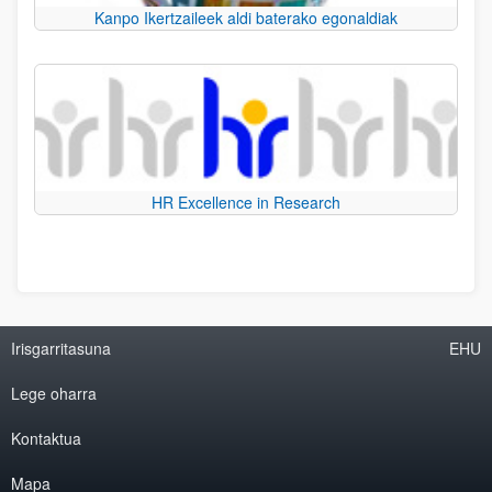
Kanpo Ikertzaileek aldi baterako egonaldiak
HR Excellence in Research
Irisgarritasuna
EHU
Lege oharra
Kontaktua
Mapa