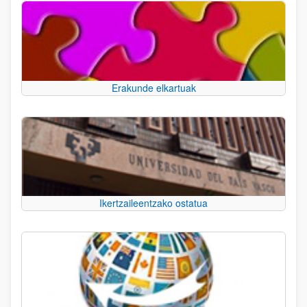
Erakunde elkartuak
Ikertzaileentzako ostatua