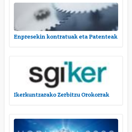
Enpresekin kontratuak eta Patenteak
Ikerkuntzarako Zerbitzu Orokorrak