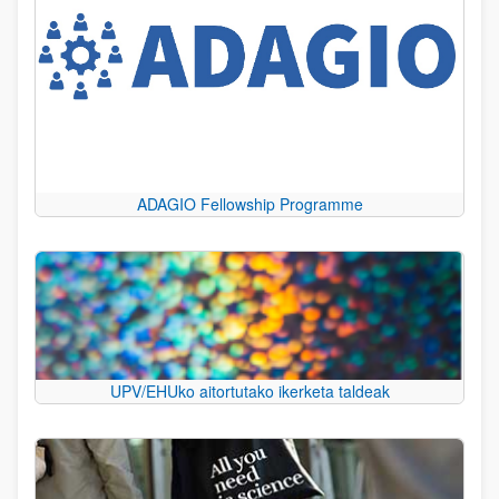
ADAGIO Fellowship Programme
UPV/EHUko aitortutako ikerketa taldeak