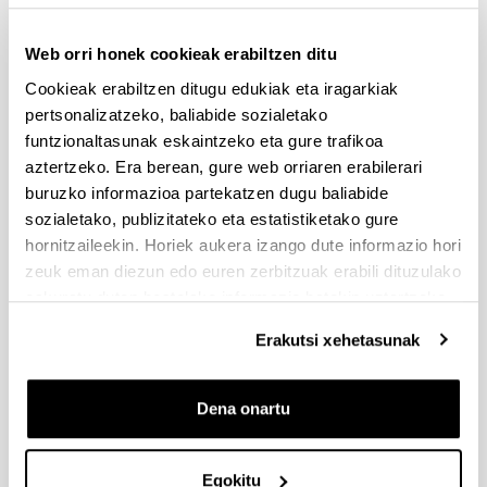
ELKARTEK Programa 2025: I. Fasea. Arlo estrategikoetan
Web orri honek cookieak erabiltzen ditu
elkarlaneko ikerketarako laguntzak
Cookieak erabiltzen ditugu edukiak eta iragarkiak
Aurkezteko epea itxita: 2024/12/17 - 2025/03/03
pertsonalizatzeko, baliabide sozialetako
Deialdia argitaratu da. Dokumentazioa aurkezteko barne
funtzionaltasunak eskaintzeko eta gure trafikoa
epeak: Ikusi argitaratutako UPV/EHUko barne prozedura
aztertzeko. Era berean, gure web orriaren erabilerari
buruzko informazioa partekatzen dugu baliabide
Biodiversidad F.S.P Fundazioaren dirulaguntzen deialdia,
sozialetako, publizitateko eta estatistiketako gure
azpiegitura berdea bultzatzen duten programa eta
hornitzaileekin. Horiek aukera izango dute informazio hori
proiektuak laguntzeko, ezagutza sortuz. Eskualde
Garapeneko Europako Funtsarekin (FEDER) batera
zeuk eman diezun edo euren zerbitzuak erabili dituzulako
finantzatuta
eskuratu duten bestelako informazio batekin uztartzeko.
Aurkezteko epea itxita (Eskabideak egiteko amaierako data:
2025/02/20 23:59)
Erakutsi xehetasunak
Deialdia argitaratu da. Interes adierazpenak aurkezteko barne
epea: 2025eko otsailak 11, asteartea
Dena onartu
Daniel Carasso Fellowship 2025
Aurkezteko epea itxita (Eskabideak egiteko amaierako data:
Egokitu