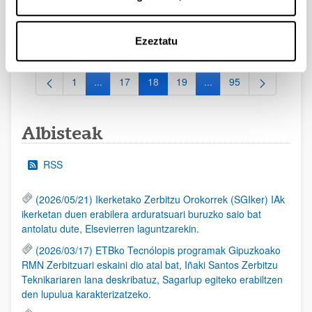
2025/03/03 12:00)
Eskaerak aurkezteko barne epea 2025/03/03rarte (12:00ak
arte)
Ezeztatu
1
...
17
18
19
...
95
Orrialdea
Intermediate Pages Use TAB to navigate.
Orrialdea
Orrialdea
Orrialdea
Intermediate Pages Use
Orrialdea
Albisteak
RSS
(2026/05/21) Ikerketako Zerbitzu Orokorrek (SGIker) IAk
ikerketan duen erabilera arduratsuari buruzko saio bat
antolatu dute, Elsevierren laguntzarekin.
(2026/03/17) ETBko Tecnólopis programak Gipuzkoako
RMN Zerbitzuari eskaini dio atal bat, Iñaki Santos Zerbitzu
Teknikariaren lana deskribatuz, Sagarlup egiteko erabiltzen
den lupulua karakterizatzeko.