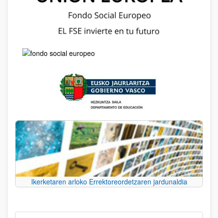
Ikerketaren arloko Errektoreordetzaren jardunaldia