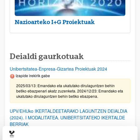
Nazioarteko I+G Proiektuak
Deialdi gaurkotuak
Unibertsitatea-Enpresa-Gizartea Proiektuak 2024
Izapide irekirik gabe
2025/03/13: Emandako eta ukatutako dirulaguntzen behin
betiko ebazpenari akatz zuzenketa. 2024/12/23: Emandako eta
ukatutako dirulaguntzen behin betiko ebazpena.
UPV/EHUko IKERTALDEETARAKO LAGUNTZEN DEIALDIA
(2024). I MODALITATEA. UNIBERTSITATEKO IKERTALDE
BERRIAK
2025/02/20. Emandako eta ukatutako laguntzen behin-betiko
ebazpena.