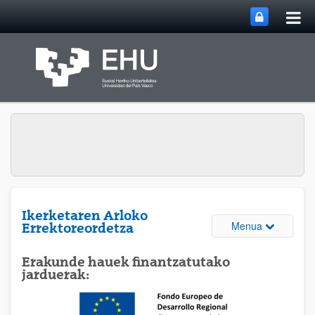
Me
Eduki nagusira joan
nag
ireki
Ikerketaren Arloko
Webguneare
Menua
Errektoreordetza
Erakunde hauek finantzatutako
jarduerak: