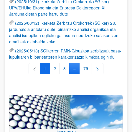
(2025/10/31) Ikerketa Zerbitzu Orokorrek (SGIker)
UPV/EHUko Ekonomia eta Enpresa Doktoregoen XI.
Jardunaldietan parte hartu dute
(2025/06/12) Ikerketa Zerbitzu Orokorrek (SGIker) 28.
jardunaldia antolatu dute, oinarrizko analisi organikoa eta
analisi isotopikoa egiteko gaitasuna neurtzeko saiakuntzen
emaitzak eztabaidatzeko
(2025/05/13) SGIkerren RMN-Gipuzkoa zerbitzuak basa-
lupuluaren bi barietateren karakterizazio kimikoa egin du
1
2
3
...
79
Orrialdea
Orrialdea
Orrialdea
Intermediate Pages Use TAB to
Orrialdea