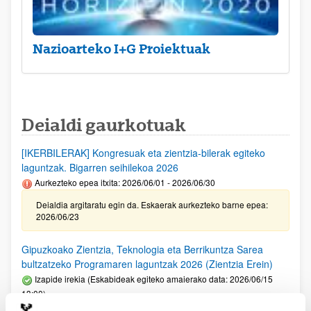
Nazioarteko I+G Proiektuak
Deialdi gaurkotuak
[IKERBILERAK] Kongresuak eta zientzia-bilerak egiteko
laguntzak. Bigarren seihilekoa 2026
Aurkezteko epea itxita: 2026/06/01 - 2026/06/30
Deialdia argitaratu egin da. Eskaerak aurkezteko barne epea:
2026/06/23
Gipuzkoako Zientzia, Teknologia eta Berrikuntza Sarea
bultzatzeko Programaren laguntzak 2026 (Zientzia Erein)
Izapide irekia (Eskabideak egiteko amaierako data: 2026/06/15
13:00)