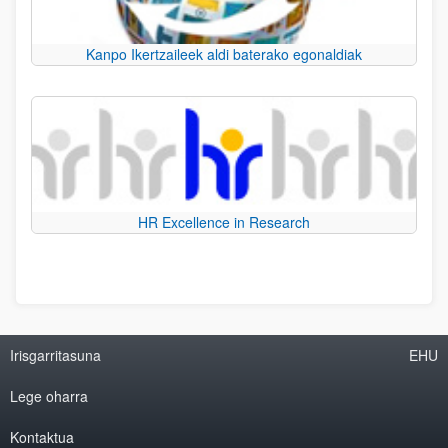
Kanpo Ikertzaileek aldi baterako egonaldiak
HR Excellence in Research
Irisgarritasuna
EHU
Lege oharra
Kontaktua