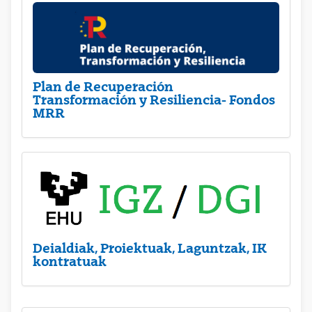
Plan de Recuperación
Transformación y Resiliencia- Fondos
MRR
Deialdiak, Proiektuak, Laguntzak, IK
kontratuak