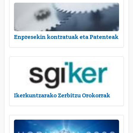
Enpresekin kontratuak eta Patenteak
Ikerkuntzarako Zerbitzu Orokorrak