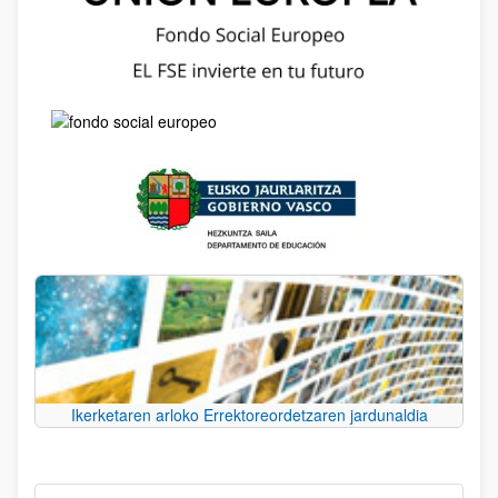
Ikerketaren arloko Errektoreordetzaren jardunaldia