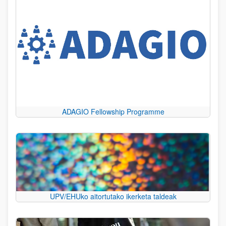
ADAGIO Fellowship Programme
UPV/EHUko aitortutako ikerketa taldeak