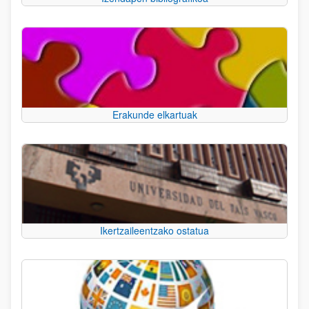
Erakunde elkartuak
Ikertzaileentzako ostatua