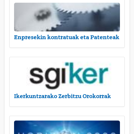
Enpresekin kontratuak eta Patenteak
Ikerkuntzarako Zerbitzu Orokorrak