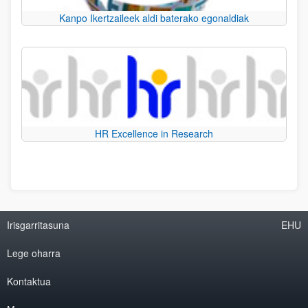
Kanpo Ikertzaileek aldi baterako egonaldiak
HR Excellence in Research
Irisgarritasuna
EHU
Lege oharra
Kontaktua