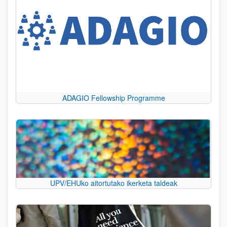
ADAGIO Fellowship Programme
UPV/EHUko aitortutako ikerketa taldeak