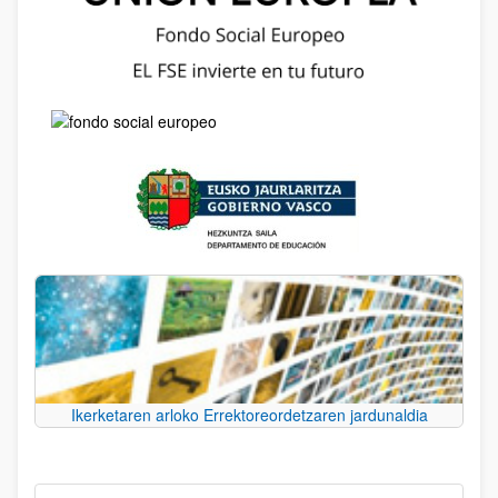
Ikerketaren arloko Errektoreordetzaren jardunaldia