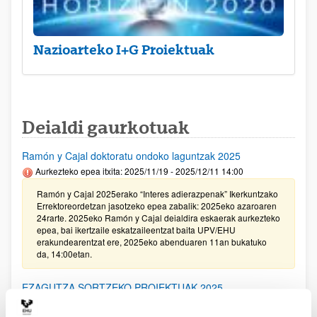
Nazioarteko I+G Proiektuak
Deialdi gaurkotuak
Ramón y Cajal doktoratu ondoko laguntzak 2025
Aurkezteko epea itxita: 2025/11/19 - 2025/12/11 14:00
Ramón y Cajal 2025erako “Interes adierazpenak” Ikerkuntzako
Errektoreordetzan jasotzeko epea zabalik: 2025eko azaroaren
24rarte. 2025eko Ramón y Cajal deialdira eskaerak aurkezteko
epea, bai ikertzaile eskatzaileentzat baita UPV/EHU
erakundearentzat ere, 2025eko abenduaren 11an bukatuko
da, 14:00etan.
EZAGUTZA SORTZEKO PROIEKTUAK 2025
Aurkezteko epea itxita: 2025/11/20 - 2025/12/16 14:00