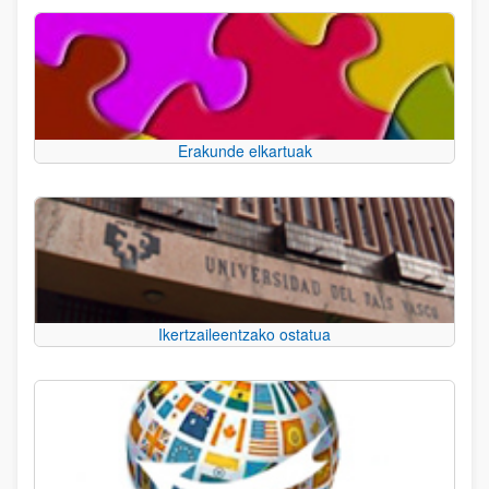
Erakunde elkartuak
Ikertzaileentzako ostatua