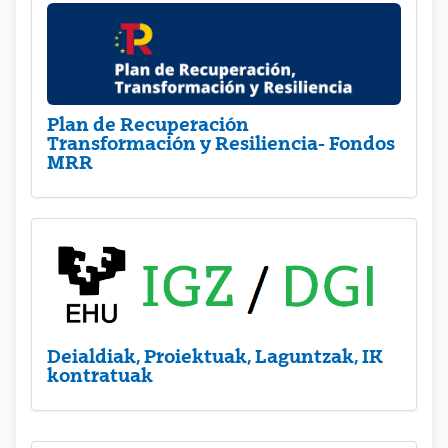
Plan de Recuperación
Transformación y Resiliencia- Fondos
MRR
Deialdiak, Proiektuak, Laguntzak, IK
kontratuak