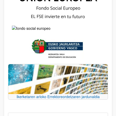
Ikerketaren arloko Errektoreordetzaren jardunaldia