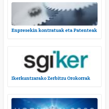
Enpresekin kontratuak eta Patenteak
Ikerkuntzarako Zerbitzu Orokorrak