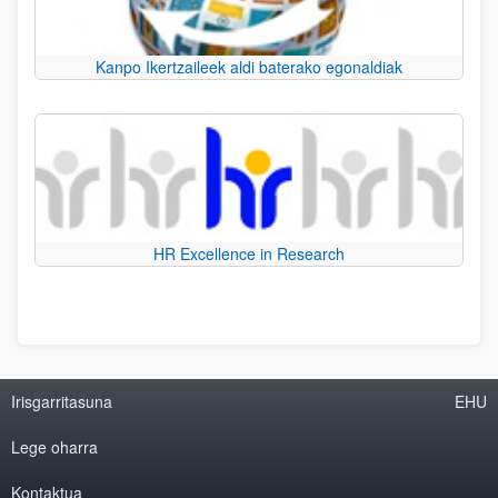
Kanpo Ikertzaileek aldi baterako egonaldiak
HR Excellence in Research
Irisgarritasuna
EHU
Lege oharra
Kontaktua