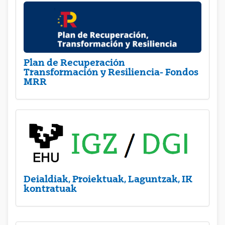
Plan de Recuperación
Transformación y Resiliencia- Fondos
MRR
Deialdiak, Proiektuak, Laguntzak, IK
kontratuak