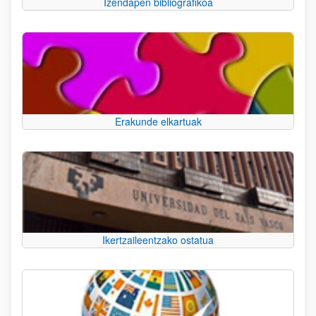
Izendapen bibliografikoa
Erakunde elkartuak
Ikertzaileentzako ostatua