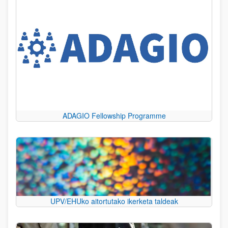
ADAGIO Fellowship Programme
UPV/EHUko aitortutako ikerketa taldeak