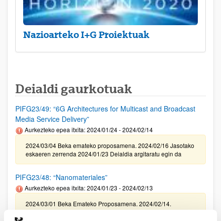
Nazioarteko I+G Proiektuak
Deialdi gaurkotuak
PIFG23/49: “6G Architectures for Multicast and Broadcast
Media Service Delivery”
Aurkezteko epea itxita: 2024/01/24 - 2024/02/14
2024/03/04 Beka emateko proposamena. 2024/02/16 Jasotako
eskaeren zerrenda 2024/01/23 Deialdia argitaratu egin da
PIFG23/48: “Nanomateriales”
Aurkezteko epea itxita: 2024/01/23 - 2024/02/13
2024/03/01 Beka Emateko Proposamena. 2024/02/14.
Balorazio fasera pasako diren jasotako eskaeren zerrenda .
2024/01/22 Deialdia argitaratu egin da