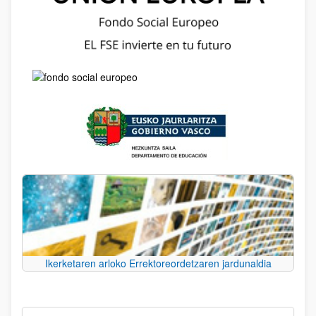
Ikerketaren arloko Errektoreordetzaren jardunaldia