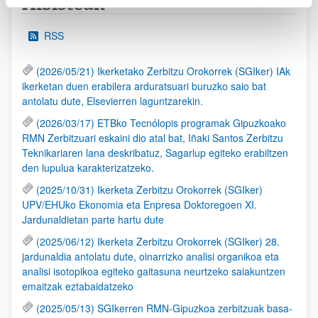
Albisteak
RSS
(2026/05/21) Ikerketako Zerbitzu Orokorrek (SGIker) IAk
ikerketan duen erabilera arduratsuari buruzko saio bat
antolatu dute, Elsevierren laguntzarekin.
(2026/03/17) ETBko Tecnólopis programak Gipuzkoako
RMN Zerbitzuari eskaini dio atal bat, Iñaki Santos Zerbitzu
Teknikariaren lana deskribatuz, Sagarlup egiteko erabiltzen
den lupulua karakterizatzeko.
(2025/10/31) Ikerketa Zerbitzu Orokorrek (SGIker)
UPV/EHUko Ekonomia eta Enpresa Doktoregoen XI.
Jardunaldietan parte hartu dute
(2025/06/12) Ikerketa Zerbitzu Orokorrek (SGIker) 28.
jardunaldia antolatu dute, oinarrizko analisi organikoa eta
analisi isotopikoa egiteko gaitasuna neurtzeko saiakuntzen
emaitzak eztabaidatzeko
(2025/05/13) SGIkerren RMN-Gipuzkoa zerbitzuak basa-