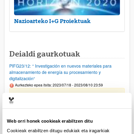
Nazioarteko I+G Proiektuak
Deialdi gaurkotuak
PIFG23/12: “ Investigación en nuevos materiales para
almacenamiento de energía su procesamiento y
digitalización“
Aurkezteko epea itxita: 2023/07/18 - 2023/08/10 23:59
Beka emateko proposamena argitaratu da(2023/09/12)
PIFG23/14: “ Hizkuntzaren Prozesamentua“
Aurkezteko epea itxita: 2023/07/20 - 2023/08/14 23:59
Web orri honek cookieak erabiltzen ditu
Beka emateko proposamena argitaratu da(2023/09/12)
Cookieak erabiltzen ditugu edukiak eta iragarkiak