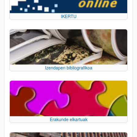
IKERTU
Izendapen bibliografikoa
Erakunde elkartuak