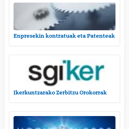
Enpresekin kontratuak eta Patenteak
Ikerkuntzarako Zerbitzu Orokorrak