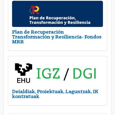
Plan de Recuperación
Transformación y Resiliencia- Fondos
MRR
Deialdiak, Proiektuak, Laguntzak, IK
kontratuak