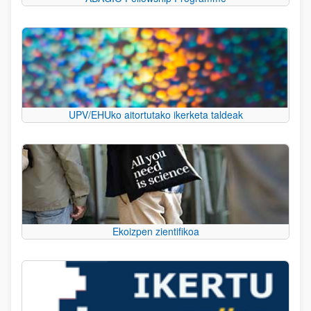
UPV/EHUko aitortutako ikerketa taldeak
Ekoizpen zientifikoa