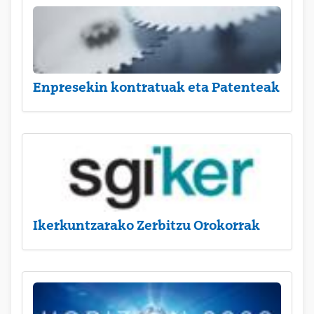
Enpresekin kontratuak eta Patenteak
Ikerkuntzarako Zerbitzu Orokorrak