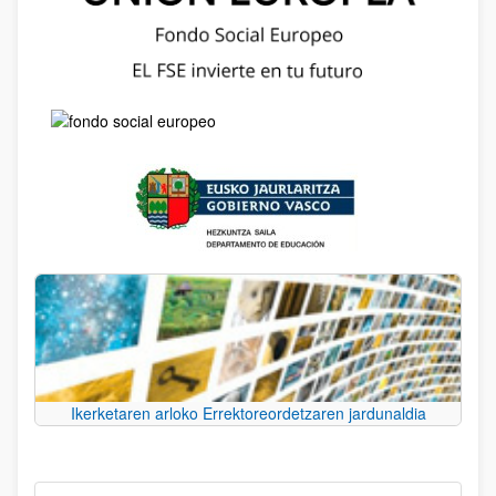
Ikerketaren arloko Errektoreordetzaren jardunaldia