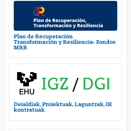
Plan de Recuperación
Transformación y Resiliencia- Fondos
MRR
Deialdiak, Proiektuak, Laguntzak, IK
kontratuak