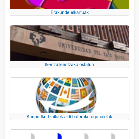
Erakunde elkartuak
Ikertzaileentzako ostatua
Kanpo Ikertzaileek aldi baterako egonaldiak