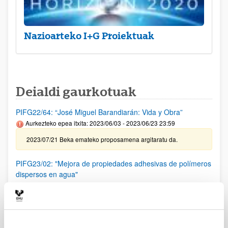
Nazioarteko I+G Proiektuak
Deialdi gaurkotuak
PIFG22/64: “José Miguel Barandiarán: Vida y Obra”
Aurkezteko epea itxita: 2023/06/03 - 2023/06/23 23:59
2023/07/21 Beka emateko proposamena argitaratu da.
PIFG23/02: "Mejora de propiedades adhesivas de polímeros
dispersos en agua"
Aurkezteko epea itxita: 2023/06/13 - 2023/07/03 23:59
2023/7/21 Beka emateko proposamena argitaratu da.
PIFG23/01: “ Nuevos paradigmas para sistemas de