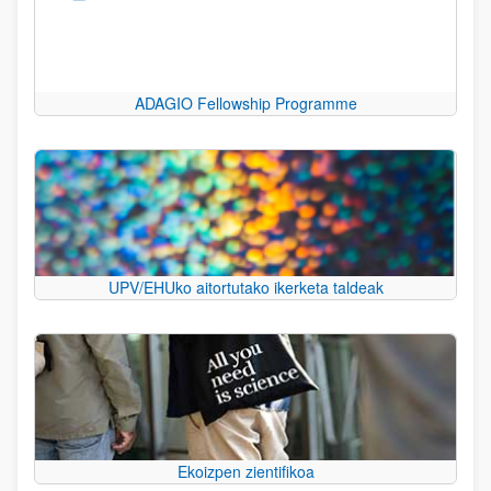
ADAGIO Fellowship Programme
UPV/EHUko aitortutako ikerketa taldeak
Ekoizpen zientifikoa