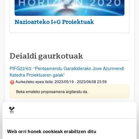
Nazioarteko I+G Proiektuak
Deialdi gaurkotuak
PIFG22/63: “Pentsamendu Garaikiderako Joxe Azurmendi
Katedra Proiektuaren gaiak”
Aurkezteko epea itxita: 2023/05/19 - 2023/06/08 23:59
Beka emateko proposamena argitaratu da.
UPV/EHUko IKERTALDEETARAKO LAGUNTZEN DEIALDIA
(2022)
Aurkezteko epea itxita: 2022/11/18 - 2022/12/19 23:59
2023/06/28 - Emandako eta ezetsitako laguntzen behin-betiko
Web orri honek cookieak erabiltzen ditu
ebazpena argitaratu egin da