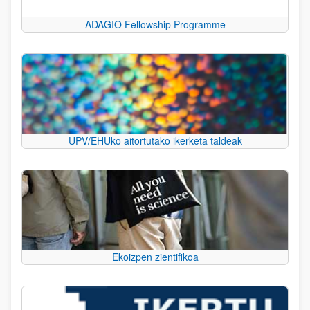
ADAGIO Fellowship Programme
UPV/EHUko aitortutako ikerketa taldeak
Ekoizpen zientifikoa