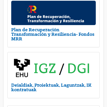
Plan de Recuperación
Transformación y Resiliencia- Fondos
MRR
Deialdiak, Proiektuak, Laguntzak, IK
kontratuak