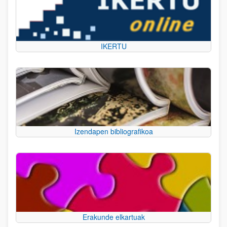
IKERTU
Izendapen bibliografikoa
Erakunde elkartuak