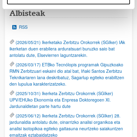
Albisteak
RSS
(2026/05/21) Ikerketako Zerbitzu Orokorrek (SGIker) IAk
ikerketan duen erabilera arduratsuari buruzko saio bat
antolatu dute, Elsevierren laguntzarekin.
(2026/03/17) ETBko Tecnólopis programak Gipuzkoako
RMN Zerbitzuari eskaini dio atal bat, Iñaki Santos Zerbitzu
Teknikariaren lana deskribatuz, Sagarlup egiteko erabiltzen
den lupulua karakterizatzeko.
(2025/10/31) Ikerketa Zerbitzu Orokorrek (SGIker)
UPV/EHUko Ekonomia eta Enpresa Doktoregoen XI.
Jardunaldietan parte hartu dute
(2025/06/12) Ikerketa Zerbitzu Orokorrek (SGIker) 28.
jardunaldia antolatu dute, oinarrizko analisi organikoa eta
analisi isotopikoa egiteko gaitasuna neurtzeko saiakuntzen
emaitzak eztabaidatzeko