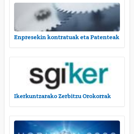
Enpresekin kontratuak eta Patenteak
Ikerkuntzarako Zerbitzu Orokorrak