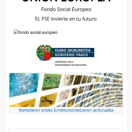
Ikerketaren arloko Errektoreordetzaren jardunaldia