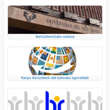
Ikertzaileentzako ostatua
Kanpo Ikertzaileek aldi baterako egonaldiak