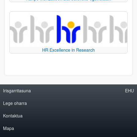
HR Excellence in Research
Irisgarritasuna
EHU
Lege oharra
Kontaktua
Mapa