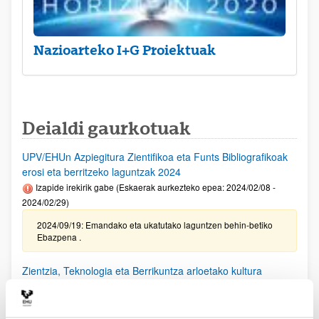
Nazioarteko I+G Proiektuak
Deialdi gaurkotuak
UPV/EHUn Azpiegitura Zientifikoa eta Funts Bibliografikoak
erosi eta berritzeko laguntzak 2024
Izapide irekirik gabe (Eskaerak aurkezteko epea: 2024/02/08 -
2024/02/29)
2024/09/19: Emandako eta ukatutako laguntzen behin-betiko
Ebazpena .
Zientzia, Teknologia eta Berrikuntza arloetako kultura
sustatzeko laguntzen deialdia (FECYT) 2024
Aurkezteko epea itxita: 2024/09/11 - 2024/10/18 13:00