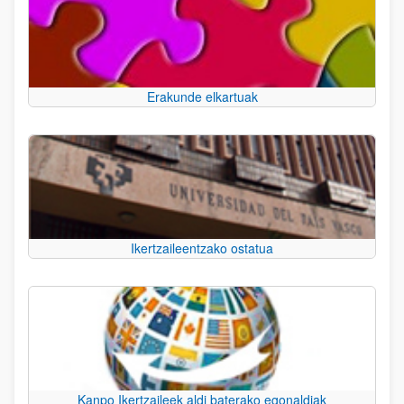
Erakunde elkartuak
Ikertzaileentzako ostatua
Kanpo Ikertzaileek aldi baterako egonaldiak