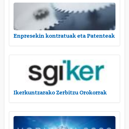
Enpresekin kontratuak eta Patenteak
Ikerkuntzarako Zerbitzu Orokorrak