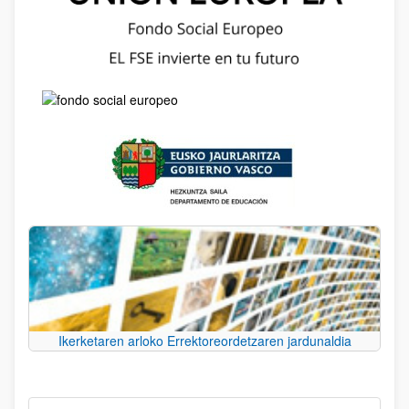
Ikerketaren arloko Errektoreordetzaren jardunaldia