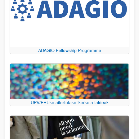
ADAGIO Fellowship Programme
UPV/EHUko aitortutako ikerketa taldeak