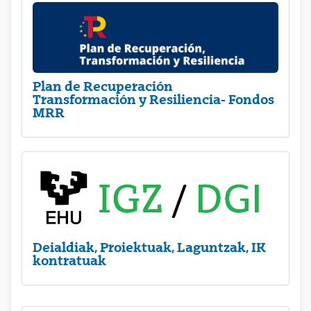
Plan de Recuperación
Transformación y Resiliencia- Fondos
MRR
Deialdiak, Proiektuak, Laguntzak, IK
kontratuak