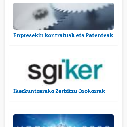
Enpresekin kontratuak eta Patenteak
Ikerkuntzarako Zerbitzu Orokorrak