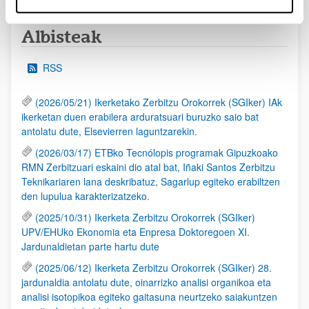
Albisteak
RSS
(2026/05/21) Ikerketako Zerbitzu Orokorrek (SGIker) IAk
ikerketan duen erabilera arduratsuari buruzko saio bat
antolatu dute, Elsevierren laguntzarekin.
(2026/03/17) ETBko Tecnólopis programak Gipuzkoako
RMN Zerbitzuari eskaini dio atal bat, Iñaki Santos Zerbitzu
Teknikariaren lana deskribatuz, Sagarlup egiteko erabiltzen
den lupulua karakterizatzeko.
(2025/10/31) Ikerketa Zerbitzu Orokorrek (SGIker)
UPV/EHUko Ekonomia eta Enpresa Doktoregoen XI.
Jardunaldietan parte hartu dute
(2025/06/12) Ikerketa Zerbitzu Orokorrek (SGIker) 28.
jardunaldia antolatu dute, oinarrizko analisi organikoa eta
analisi isotopikoa egiteko gaitasuna neurtzeko saiakuntzen