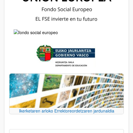
Ikerketaren arloko Errektoreordetzaren jardunaldia