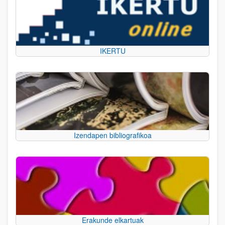
IKERTU
Izendapen bibliografikoa
Erakunde elkartuak