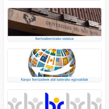
Ikertzaileentzako ostatua
Kanpo Ikertzaileek aldi baterako egonaldiak