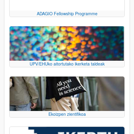
ADAGIO Fellowship Programme
UPV/EHUko aitortutako ikerketa taldeak
Ekoizpen zientifikoa