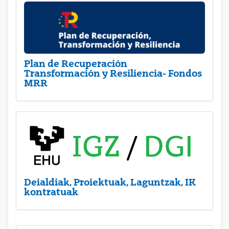
Plan de Recuperación
Transformación y Resiliencia- Fondos
MRR
Deialdiak, Proiektuak, Laguntzak, IK
kontratuak