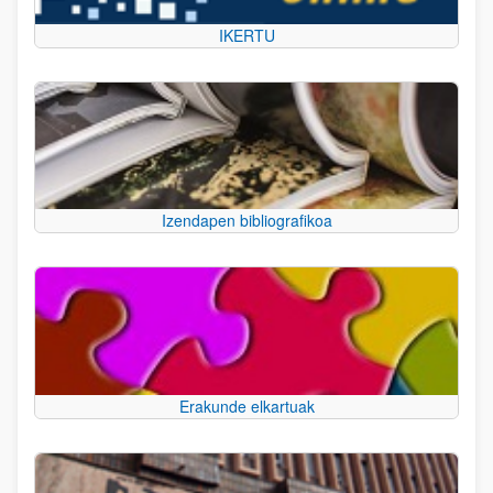
IKERTU
Izendapen bibliografikoa
Erakunde elkartuak