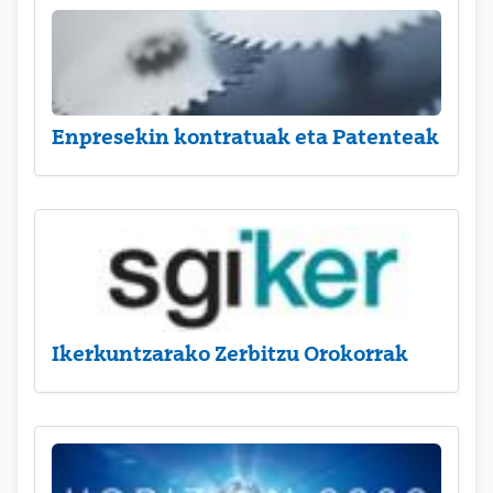
Enpresekin kontratuak eta Patenteak
Ikerkuntzarako Zerbitzu Orokorrak