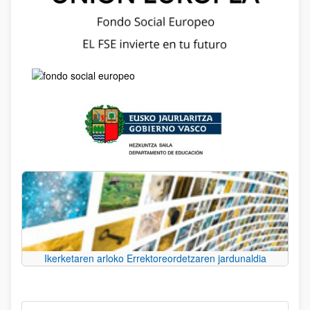
Ikerketaren arloko Errektoreordetzaren jardunaldia