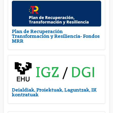
Plan de Recuperación
Transformación y Resiliencia- Fondos
MRR
Deialdiak, Proiektuak, Laguntzak, IK
kontratuak