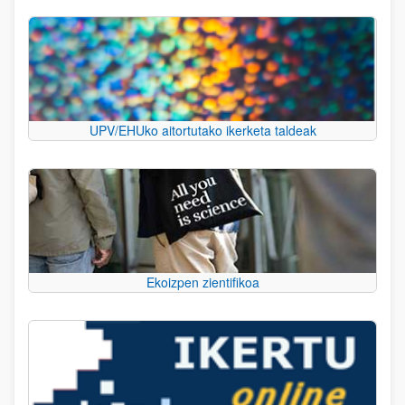
UPV/EHUko aitortutako ikerketa taldeak
Ekoizpen zientifikoa