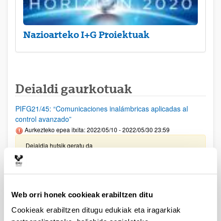
Nazioarteko I+G Proiektuak
Deialdi gaurkotuak
PIFG21/45: “Comunicaciones inalámbricas aplicadas al
control avanzado”
Aurkezteko epea itxita: 2022/05/10 - 2022/05/30 23:59
Deialdia hutsik geratu da
PIFG21/43: “ Imagen de lípidos mediante espectrometría de
masas”
Aurkezteko epea itxita: 2022/05/05 - 2022/05/25 23:59
Web orri honek cookieak erabiltzen ditu
Beka emateko proposamena argitaratu da
Cookieak erabiltzen ditugu edukiak eta iragarkiak