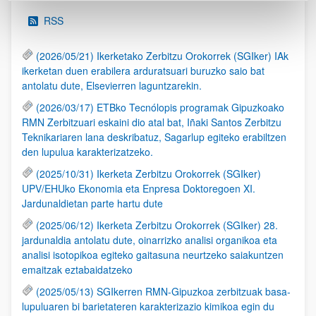
RSS
(2026/05/21) Ikerketako Zerbitzu Orokorrek (SGIker) IAk
ikerketan duen erabilera arduratsuari buruzko saio bat
antolatu dute, Elsevierren laguntzarekin.
(2026/03/17) ETBko Tecnólopis programak Gipuzkoako
RMN Zerbitzuari eskaini dio atal bat, Iñaki Santos Zerbitzu
Teknikariaren lana deskribatuz, Sagarlup egiteko erabiltzen
den lupulua karakterizatzeko.
(2025/10/31) Ikerketa Zerbitzu Orokorrek (SGIker)
UPV/EHUko Ekonomia eta Enpresa Doktoregoen XI.
Jardunaldietan parte hartu dute
(2025/06/12) Ikerketa Zerbitzu Orokorrek (SGIker) 28.
jardunaldia antolatu dute, oinarrizko analisi organikoa eta
analisi isotopikoa egiteko gaitasuna neurtzeko saiakuntzen
emaitzak eztabaidatzeko
(2025/05/13) SGIkerren RMN-Gipuzkoa zerbitzuak basa-
lupuluaren bi barietateren karakterizazio kimikoa egin du