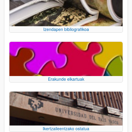
Izendapen bibliografikoa
Erakunde elkartuak
Ikertzaileentzako ostatua