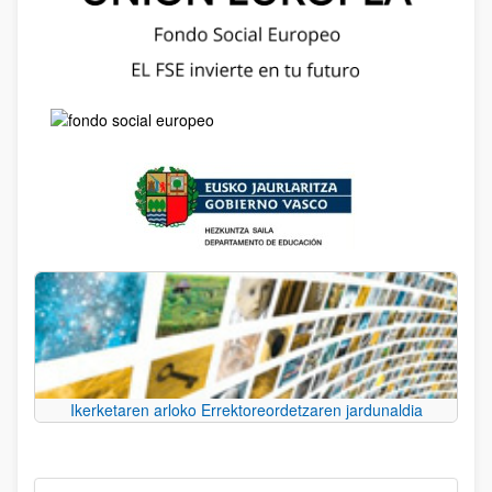
Ikerketaren arloko Errektoreordetzaren jardunaldia