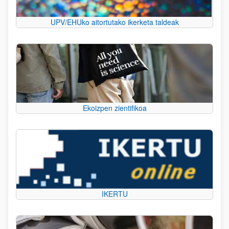
UPV/EHUko aitortutako ikerketa taldeak
Ekoizpen zientifikoa
IKERTU