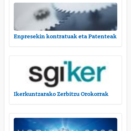
Enpresekin kontratuak eta Patenteak
Ikerkuntzarako Zerbitzu Orokorrak