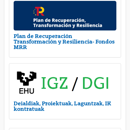
Plan de Recuperación
Transformación y Resiliencia- Fondos
MRR
Deialdiak, Proiektuak, Laguntzak, IK
kontratuak