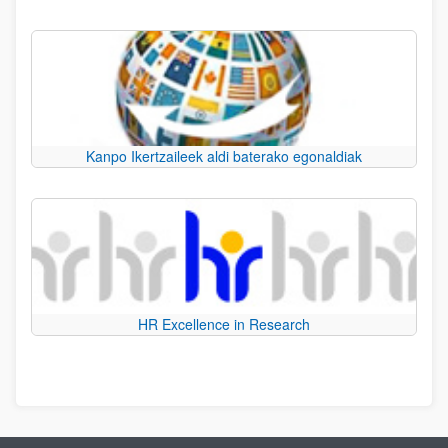
Kanpo Ikertzaileek aldi baterako egonaldiak
HR Excellence in Research