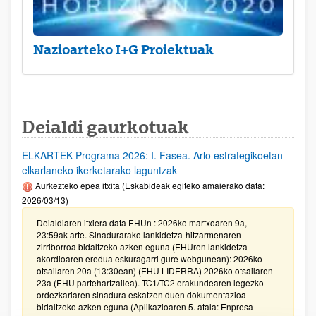
Nazioarteko I+G Proiektuak
Deialdi gaurkotuak
ELKARTEK Programa 2026: I. Fasea. Arlo estrategikoetan
elkarlaneko ikerketarako laguntzak
Aurkezteko epea itxita (Eskabideak egiteko amaierako data:
2026/03/13)
Deialdiaren itxiera data EHUn : 2026ko martxoaren 9a,
23:59ak arte. Sinadurarako lankidetza-hitzarmenaren
zirriborroa bidaltzeko azken eguna (EHUren lankidetza-
akordioaren eredua eskuragarri gure webgunean): 2026ko
otsailaren 20a (13:30ean) (EHU LIDERRA) 2026ko otsailaren
23a (EHU partehartzailea). TC1/TC2 erakundearen legezko
ordezkariaren sinadura eskatzen duen dokumentazioa
bidaltzeko azken eguna (Aplikazioaren 5. atala: Enpresa