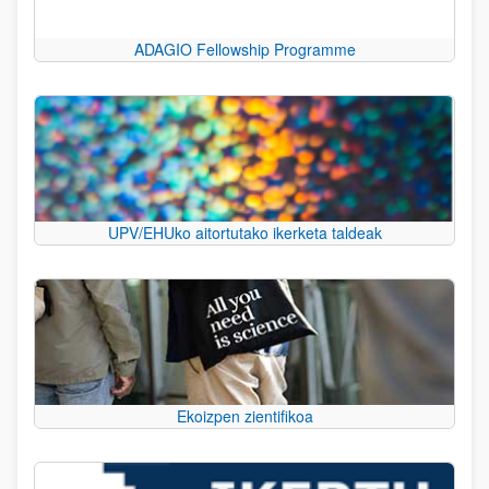
ADAGIO Fellowship Programme
UPV/EHUko aitortutako ikerketa taldeak
Ekoizpen zientifikoa