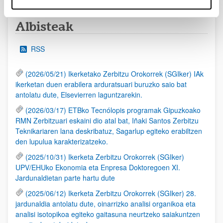
Albisteak
RSS
(2026/05/21) Ikerketako Zerbitzu Orokorrek (SGIker) IAk
ikerketan duen erabilera arduratsuari buruzko saio bat
antolatu dute, Elsevierren laguntzarekin.
(2026/03/17) ETBko Tecnólopis programak Gipuzkoako
RMN Zerbitzuari eskaini dio atal bat, Iñaki Santos Zerbitzu
Teknikariaren lana deskribatuz, Sagarlup egiteko erabiltzen
den lupulua karakterizatzeko.
(2025/10/31) Ikerketa Zerbitzu Orokorrek (SGIker)
UPV/EHUko Ekonomia eta Enpresa Doktoregoen XI.
Jardunaldietan parte hartu dute
(2025/06/12) Ikerketa Zerbitzu Orokorrek (SGIker) 28.
jardunaldia antolatu dute, oinarrizko analisi organikoa eta
analisi isotopikoa egiteko gaitasuna neurtzeko saiakuntzen