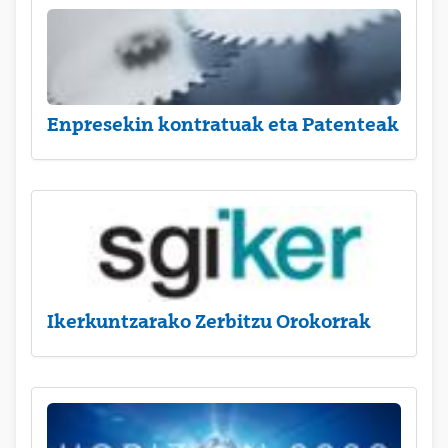
Enpresekin kontratuak eta Patenteak
Ikerkuntzarako Zerbitzu Orokorrak