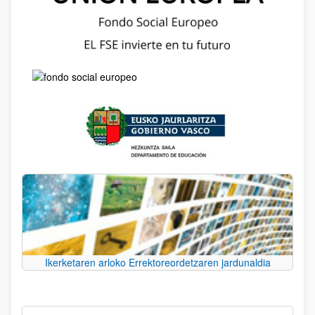
Ikerketaren arloko Errektoreordetzaren jardunaldia