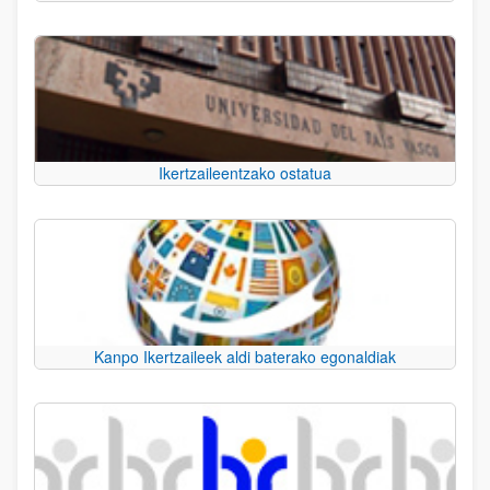
Ikertzaileentzako ostatua
Kanpo Ikertzaileek aldi baterako egonaldiak