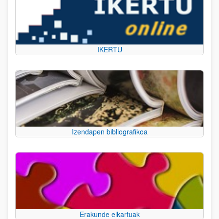
IKERTU
Izendapen bibliografikoa
Erakunde elkartuak