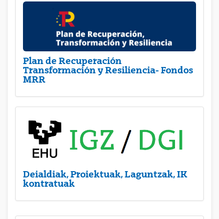
Plan de Recuperación
Transformación y Resiliencia- Fondos
MRR
Deialdiak, Proiektuak, Laguntzak, IK
kontratuak