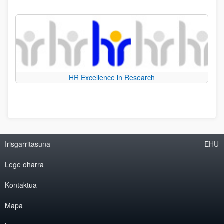
HR Excellence in Research
Irisgarritasuna
EHU
Lege oharra
Kontaktua
Mapa