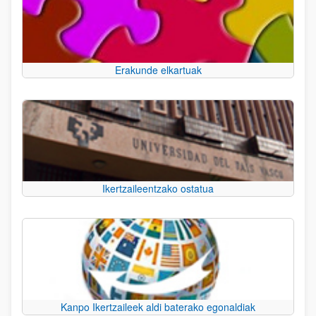
Erakunde elkartuak
Ikertzaileentzako ostatua
Kanpo Ikertzaileek aldi baterako egonaldiak