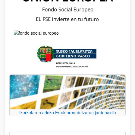
Ikerketaren arloko Errektoreordetzaren jardunaldia