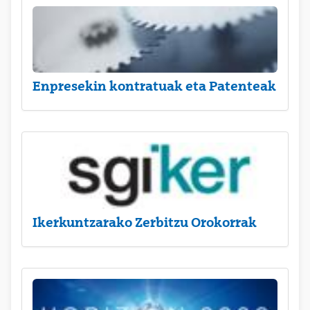
Enpresekin kontratuak eta Patenteak
Ikerkuntzarako Zerbitzu Orokorrak