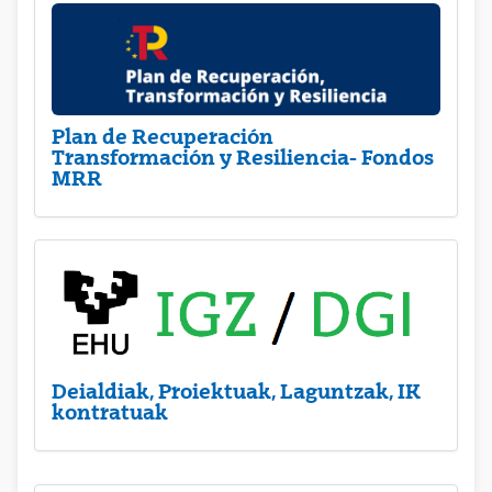
Plan de Recuperación
Transformación y Resiliencia- Fondos
MRR
Deialdiak, Proiektuak, Laguntzak, IK
kontratuak