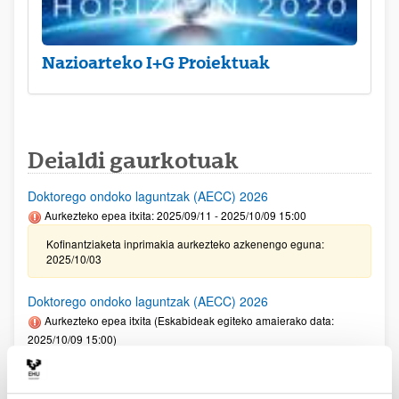
Nazioarteko I+G Proiektuak
Deialdi gaurkotuak
Doktorego ondoko laguntzak (AECC) 2026
Aurkezteko epea itxita: 2025/09/11 - 2025/10/09 15:00
Kofinantziaketa inprimakia aurkezteko azkenengo eguna:
2025/10/03
Doktorego ondoko laguntzak (AECC) 2026
Aurkezteko epea itxita (Eskabideak egiteko amaierako data:
2025/10/09 15:00)
Kofinantziaketa inprimakia aurkezteko azkenengo eguna:
2025/10/03