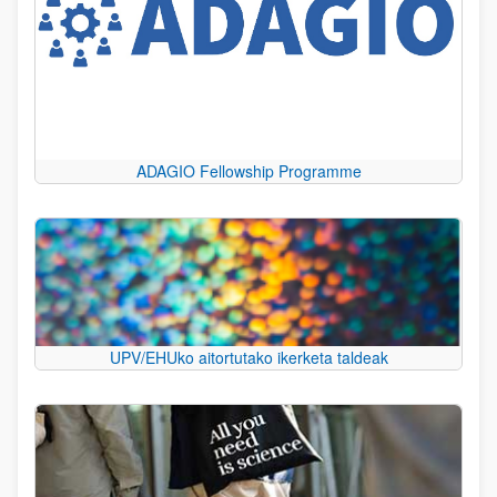
ADAGIO Fellowship Programme
UPV/EHUko aitortutako ikerketa taldeak