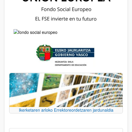
Ikerketaren arloko Errektoreordetzaren jardunaldia