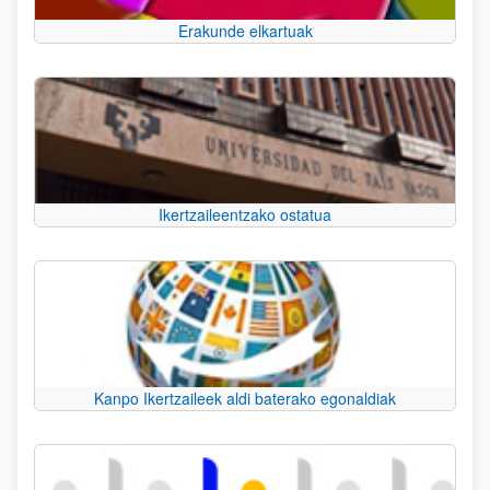
Erakunde elkartuak
Ikertzaileentzako ostatua
Kanpo Ikertzaileek aldi baterako egonaldiak