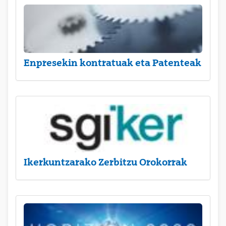
Enpresekin kontratuak eta Patenteak
Ikerkuntzarako Zerbitzu Orokorrak