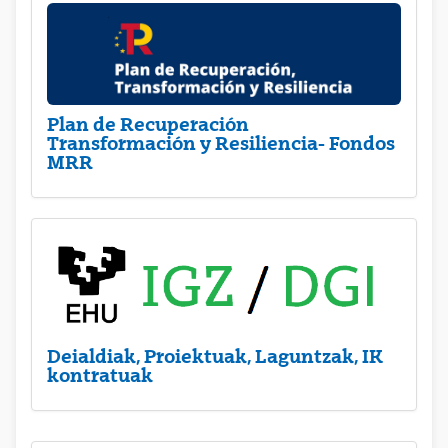
Plan de Recuperación
Transformación y Resiliencia- Fondos
MRR
Deialdiak, Proiektuak, Laguntzak, IK
kontratuak