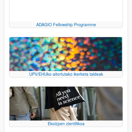
ADAGIO Fellowship Programme
UPV/EHUko aitortutako ikerketa taldeak
Ekoizpen zientifikoa