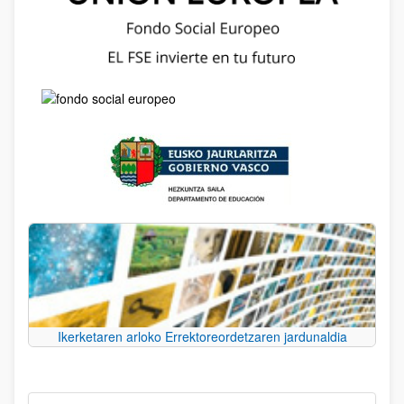
Ikerketaren arloko Errektoreordetzaren jardunaldia