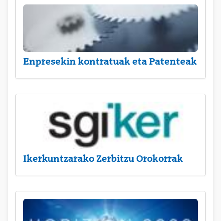
Enpresekin kontratuak eta Patenteak
Ikerkuntzarako Zerbitzu Orokorrak