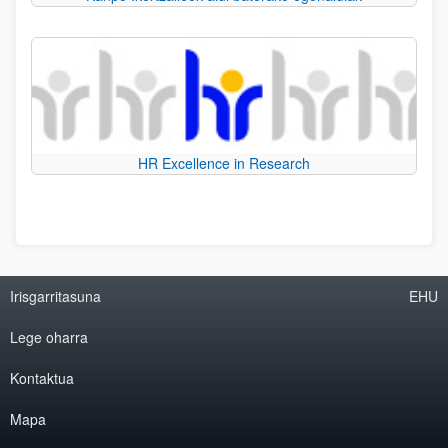
HR Excellence in Research
Irisgarritasuna
EHU
Lege oharra
Kontaktua
Mapa