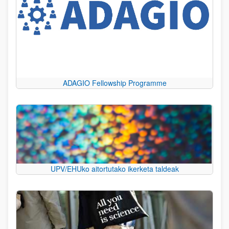
ADAGIO Fellowship Programme
UPV/EHUko aitortutako ikerketa taldeak