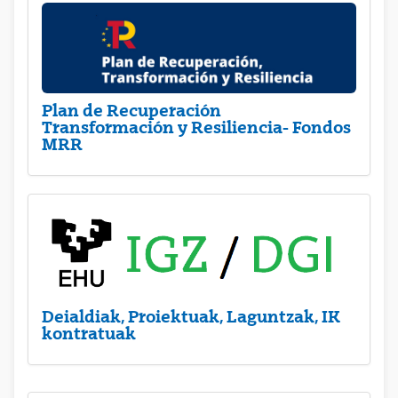
Plan de Recuperación
Transformación y Resiliencia- Fondos
MRR
Deialdiak, Proiektuak, Laguntzak, IK
kontratuak