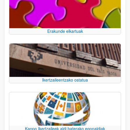
Erakunde elkartuak
Ikertzaileentzako ostatua
Kanpo Ikertzaileek aldi baterako egonaldiak