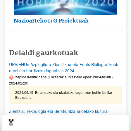
Nazioarteko I+G Proiektuak
Deialdi gaurkotuak
UPV/EHUn Azpiegitura Zientifikoa eta Funts Bibliografikoak
erosi eta berritzeko laguntzak 2024
Izapide irekirik gabe (Eskaerak aurkezteko epea: 2024/02/08 -
2024/02/29)
2024/09/19: Emandako eta ukatutako laguntzen behin-betiko
Ebazpena .
Zientzia, Teknologia eta Berrikuntza arloetako kultura
sustatzeko laguntzen deialdia (FECYT) 2024
Aurkezteko epea itxita: 2024/09/11 - 2024/10/18 13:00