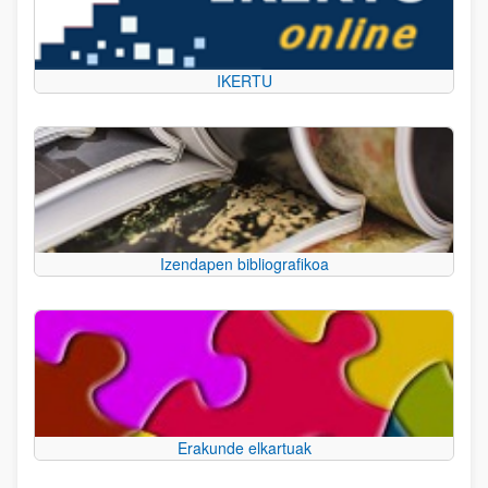
IKERTU
Izendapen bibliografikoa
Erakunde elkartuak