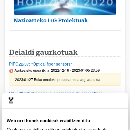
Nazioarteko I+G Proiektuak
Deialdi gaurkotuak
PIFG22/37: “Optical fiber sensors"
Aurkezteko epea itxita: 2022/12/16 - 2023/01/05 23:59
2023/01/27 Beka emateko proposamena argitaratu da.
PIFG22/39: “Desarrollo y validación de alternativas
sostenibles basadas en biopolímeros para la conservación
del patrimonio cultural"
Aurkezteko epea itxita: 2022/12/17 - 2023/01/09 23:59
Web orri honek cookieak erabiltzen ditu
2023/01/25 Beka emateko proposamena argitaratu da.
Cookieak erabiltzen ditugu edukiak eta iragarkiak