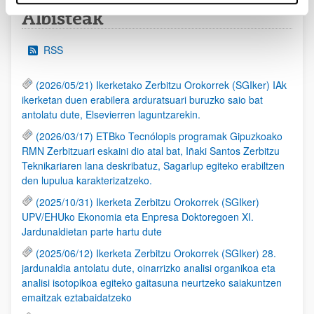
Albisteak
RSS
(2026/05/21) Ikerketako Zerbitzu Orokorrek (SGIker) IAk
ikerketan duen erabilera arduratsuari buruzko saio bat
antolatu dute, Elsevierren laguntzarekin.
(2026/03/17) ETBko Tecnólopis programak Gipuzkoako
RMN Zerbitzuari eskaini dio atal bat, Iñaki Santos Zerbitzu
Teknikariaren lana deskribatuz, Sagarlup egiteko erabiltzen
den lupulua karakterizatzeko.
(2025/10/31) Ikerketa Zerbitzu Orokorrek (SGIker)
UPV/EHUko Ekonomia eta Enpresa Doktoregoen XI.
Jardunaldietan parte hartu dute
(2025/06/12) Ikerketa Zerbitzu Orokorrek (SGIker) 28.
jardunaldia antolatu dute, oinarrizko analisi organikoa eta
analisi isotopikoa egiteko gaitasuna neurtzeko saiakuntzen
emaitzak eztabaidatzeko