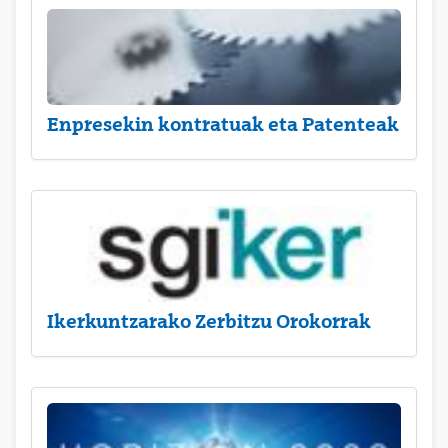
Enpresekin kontratuak eta Patenteak
Ikerkuntzarako Zerbitzu Orokorrak