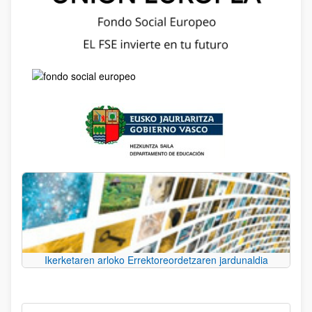
Ikerketaren arloko Errektoreordetzaren jardunaldia