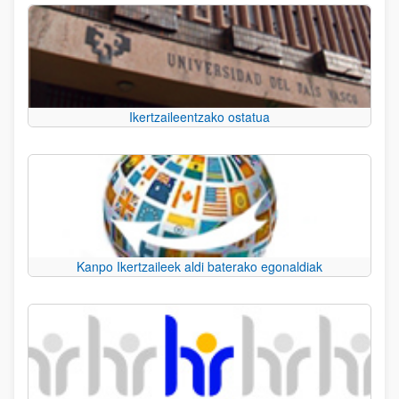
Ikertzaileentzako ostatua
Kanpo Ikertzaileek aldi baterako egonaldiak