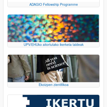
ADAGIO Fellowship Programme
UPV/EHUko aitortutako ikerketa taldeak
Ekoizpen zientifikoa