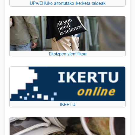
UPV/EHUko aitortutako ikerketa taldeak
Ekoizpen zientifikoa
IKERTU