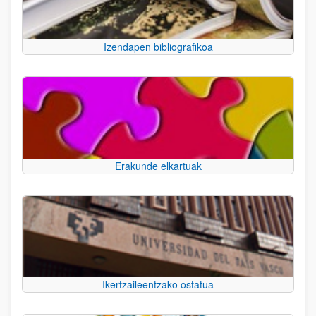
Izendapen bibliografikoa
Erakunde elkartuak
Ikertzaileentzako ostatua