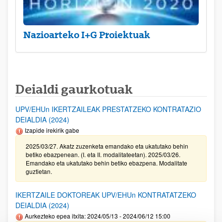
Nazioarteko I+G Proiektuak
Deialdi gaurkotuak
UPV/EHUn IKERTZAILEAK PRESTATZEKO KONTRATAZIO
DEIALDIA (2024)
Izapide irekirik gabe
2025/03/27. Akatz zuzenketa emandako eta ukatutako behin
betiko ebazpenean. (I. eta II. modalitateetan). 2025/03/26.
Emandako eta ukatutako behin betiko ebazpena. Modalitate
guztietan.
IKERTZAILE DOKTOREAK UPV/EHUn KONTRATATZEKO
DEIALDIA (2024)
Aurkezteko epea itxita: 2024/05/13 - 2024/06/12 15:00