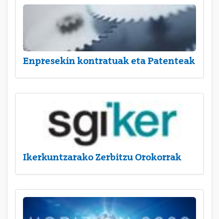
Enpresekin kontratuak eta Patenteak
Ikerkuntzarako Zerbitzu Orokorrak