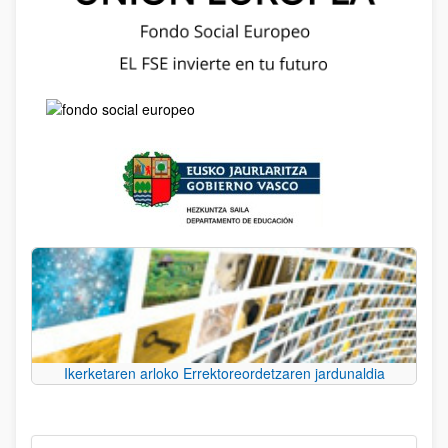
Ikerketaren arloko Errektoreordetzaren jardunaldia