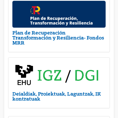
Plan de Recuperación
Transformación y Resiliencia- Fondos
MRR
Deialdiak, Proiektuak, Laguntzak, IK
kontratuak