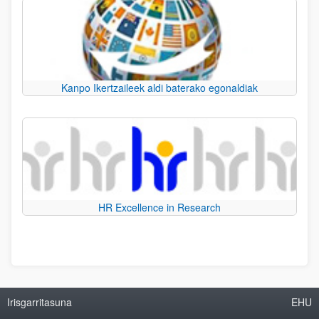
Kanpo Ikertzaileek aldi baterako egonaldiak
HR Excellence in Research
Irisgarritasuna
EHU