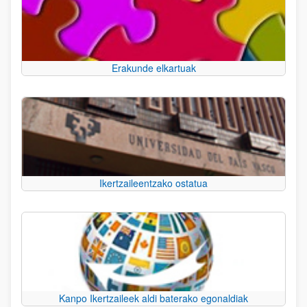
Erakunde elkartuak
Ikertzaileentzako ostatua
Kanpo Ikertzaileek aldi baterako egonaldiak