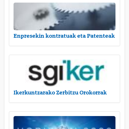
Enpresekin kontratuak eta Patenteak
Ikerkuntzarako Zerbitzu Orokorrak