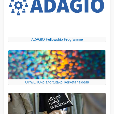
ADAGIO Fellowship Programme
UPV/EHUko aitortutako ikerketa taldeak