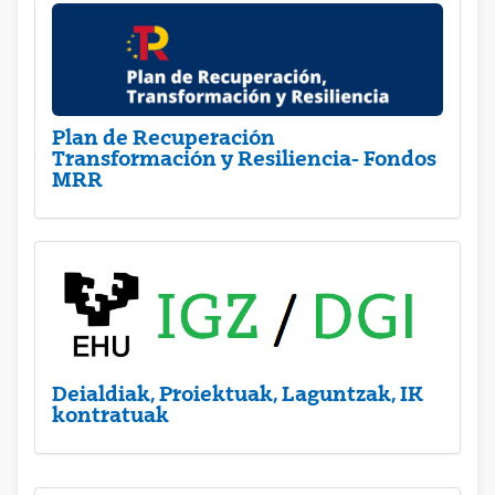
Plan de Recuperación
Transformación y Resiliencia- Fondos
MRR
Deialdiak, Proiektuak, Laguntzak, IK
kontratuak