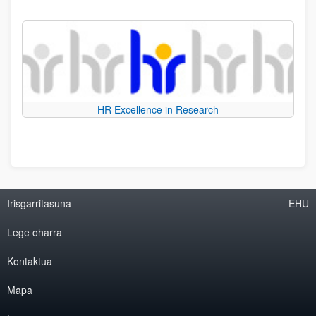
HR Excellence in Research
Irisgarritasuna
EHU
Lege oharra
Kontaktua
Mapa