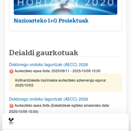
Nazioarteko I+G Proiektuak
Deialdi gaurkotuak
Doktorego ondoko laguntzak (AECC) 2026
Aurkezteko epea itxita: 2025/09/11 - 2025/10/09 15:00
Kofinantziaketa inprimakia aurkezteko azkenengo eguna:
2025/10/03
Doktorego ondoko laguntzak (AECC) 2026
Aurkezteko epea itxita (Eskabideak egiteko amaierako data:
2025/10/09 15:00)
Kofinantziaketa inprimakia aurkezteko azkenengo eguna:
2025/10/03