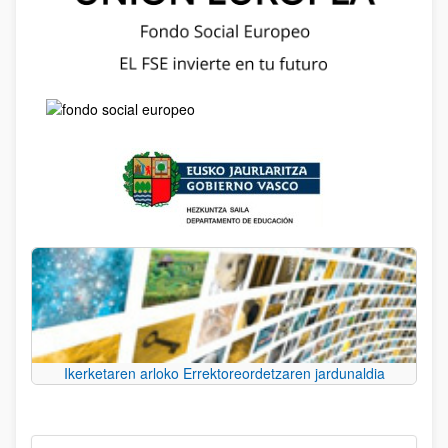
Ikerketaren arloko Errektoreordetzaren jardunaldia