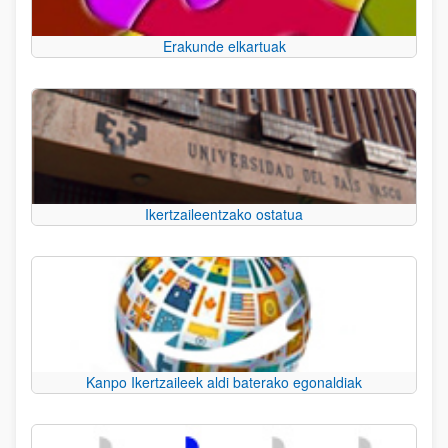
Erakunde elkartuak
Ikertzaileentzako ostatua
Kanpo Ikertzaileek aldi baterako egonaldiak