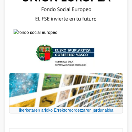
Ikerketaren arloko Errektoreordetzaren jardunaldia