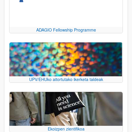
ADAGIO Fellowship Programme
UPV/EHUko aitortutako ikerketa taldeak
Ekoizpen zientifikoa