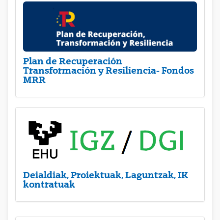
Plan de Recuperación
Transformación y Resiliencia- Fondos
MRR
Deialdiak, Proiektuak, Laguntzak, IK
kontratuak