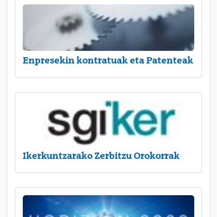
Enpresekin kontratuak eta Patenteak
Ikerkuntzarako Zerbitzu Orokorrak