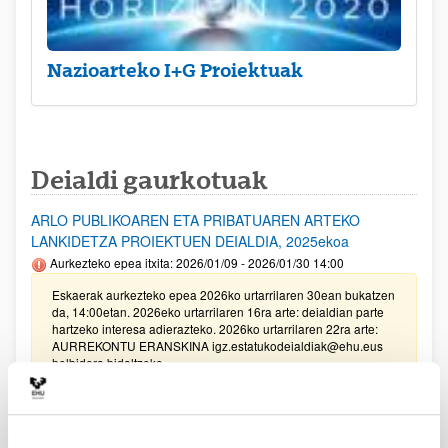
Nazioarteko I+G Proiektuak
Deialdi gaurkotuak
ARLO PUBLIKOAREN ETA PRIBATUAREN ARTEKO
LANKIDETZA PROIEKTUEN DEIALDIA, 2025ekoa
Aurkezteko epea itxita: 2026/01/09 - 2026/01/30 14:00
Eskaerak aurkezteko epea 2026ko urtarrilaren 30ean bukatzen
da, 14:00etan. 2026eko urtarrilaren 16ra arte: deialdian parte
hartzeko interesa adierazteko. 2026ko urtarrilaren 22ra arte:
AURREKONTU ERANSKINA igz.estatukodeialdiak@ehu.eus
helbidera bidaltzeko.
Unibertsitatea-Enpresa-Gizartea Proiektuak 2025
Aurkezteko epea itxita: 2025/03/17 - 2025/04/04 13:00