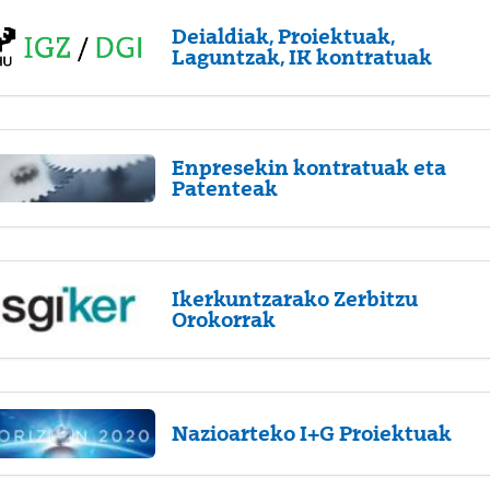
Deialdiak, Proiektuak,
Laguntzak, IK kontratuak
Enpresekin kontratuak eta
Patenteak
Ikerkuntzarako Zerbitzu
Orokorrak
Nazioarteko I+G Proiektuak