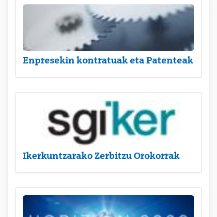
Enpresekin kontratuak eta Patenteak
Ikerkuntzarako Zerbitzu Orokorrak