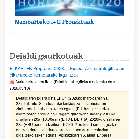
Nazioarteko I+G Proiektuak
Deialdi gaurkotuak
ELKARTEK Programa 2026: I. Fasea. Arlo estrategikoetan
elkarlaneko ikerketarako laguntzak
Aurkezteko epea itxita (Eskabideak egiteko amaierako data:
2026/03/13)
Deialdiaren itxiera data EHUn : 2026ko martxoaren 9a,
23:59ak arte. Sinadurarako lankidetza-hitzarmenaren
zirriborroa bidaltzeko azken eguna (EHUren lankidetza-
akordioaren eredua eskuragarri gure webgunean): 2026ko
otsailaren 20a (13:30ean) (EHU LIDERRA) 2026ko otsailaren
23a (EHU partehartzailea). TC1/TC2 erakundearen legezko
ordezkariaren sinadura eskatzen duen dokumentazioa
bidaltzeko azken eguna (Aplikazioaren 5. atala: Enpresa