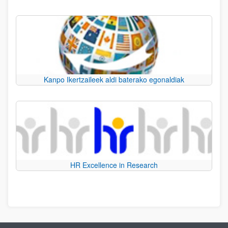
Kanpo Ikertzaileek aldi baterako egonaldiak
HR Excellence in Research