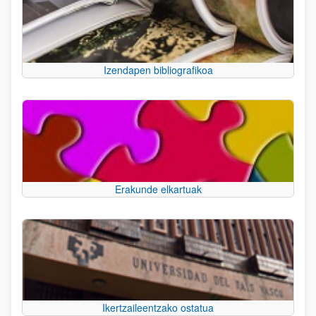
Izendapen bibliografikoa
Erakunde elkartuak
Ikertzaileentzako ostatua