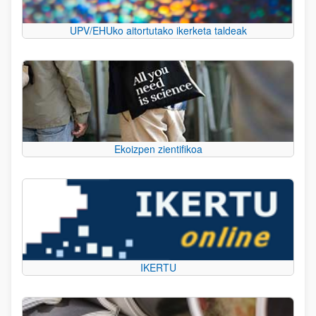
UPV/EHUko aitortutako ikerketa taldeak
Ekoizpen zientifikoa
IKERTU