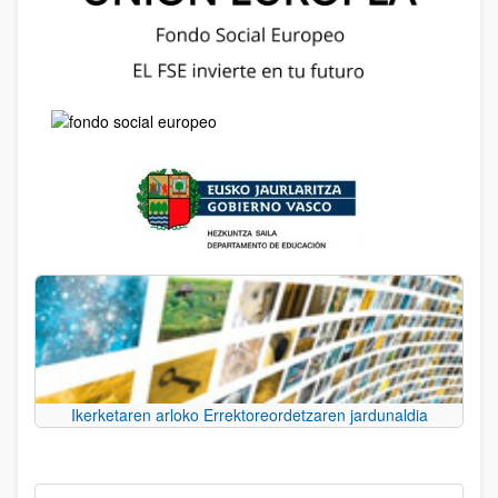
Ikerketaren arloko Errektoreordetzaren jardunaldia