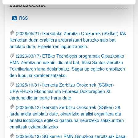
Albisteak
RSS
(2026/05/21) Ikerketako Zerbitzu Orokorrek (SGIker) IAk
ikerketan duen erabilera arduratsuari buruzko saio bat
antolatu dute, Elsevierren laguntzarekin.
(2026/03/17) ETBko Tecnólopis programak Gipuzkoako
RMN Zerbitzuari eskaini dio atal bat, Iñaki Santos Zerbitzu
Teknikariaren lana deskribatuz, Sagarlup egiteko erabiltzen
den lupulua karakterizatzeko.
(2025/10/31) Ikerketa Zerbitzu Orokorrek (SGIker)
UPV/EHUko Ekonomia eta Enpresa Doktoregoen XI.
Jardunaldietan parte hartu dute
(2025/06/12) Ikerketa Zerbitzu Orokorrek (SGIker) 28.
jardunaldia antolatu dute, oinarrizko analisi organikoa eta
analisi isotopikoa egiteko gaitasuna neurtzeko saiakuntzen
emaitzak eztabaidatzeko
(2025/05/13) SGIkerren RMN-Gipuzkoa zerbitzuak basa-