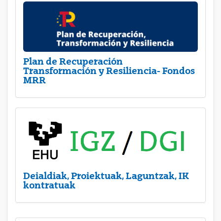
Plan de Recuperación
Transformación y Resiliencia- Fondos
MRR
Deialdiak, Proiektuak, Laguntzak, IK
kontratuak