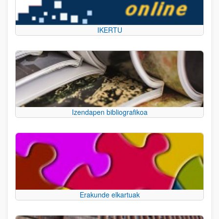
IKERTU
Izendapen bibliografikoa
Erakunde elkartuak