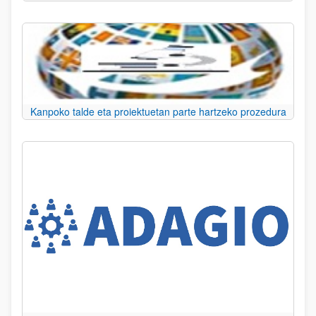
Kanpoko talde eta proiektuetan parte hartzeko prozedura