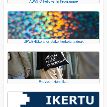
ADAGIO Fellowship Programme
UPV/EHUko aitortutako ikerketa taldeak
Ekoizpen zientifikoa