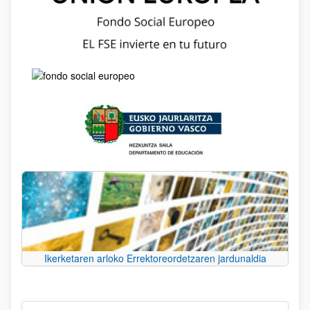
Ikerketaren arloko Errektoreordetzaren jardunaldia