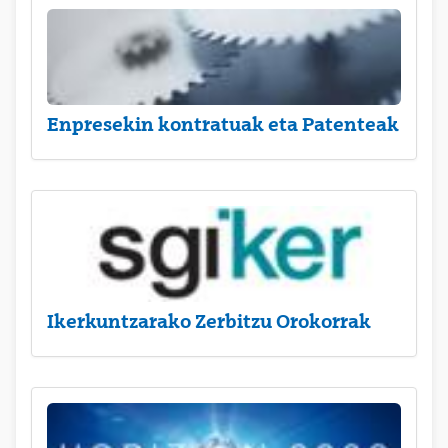
Enpresekin kontratuak eta Patenteak
Ikerkuntzarako Zerbitzu Orokorrak