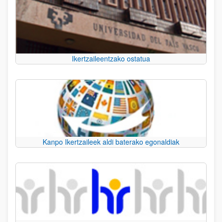
Ikertzaileentzako ostatua
Kanpo Ikertzaileek aldi baterako egonaldiak