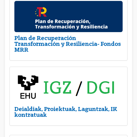
Plan de Recuperación
Transformación y Resiliencia- Fondos
MRR
Deialdiak, Proiektuak, Laguntzak, IK
kontratuak