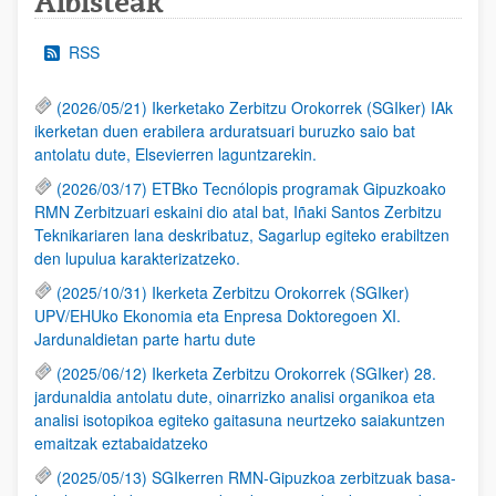
Albisteak
RSS
(2026/05/21) Ikerketako Zerbitzu Orokorrek (SGIker) IAk
ikerketan duen erabilera arduratsuari buruzko saio bat
antolatu dute, Elsevierren laguntzarekin.
(2026/03/17) ETBko Tecnólopis programak Gipuzkoako
RMN Zerbitzuari eskaini dio atal bat, Iñaki Santos Zerbitzu
Teknikariaren lana deskribatuz, Sagarlup egiteko erabiltzen
den lupulua karakterizatzeko.
(2025/10/31) Ikerketa Zerbitzu Orokorrek (SGIker)
UPV/EHUko Ekonomia eta Enpresa Doktoregoen XI.
Jardunaldietan parte hartu dute
(2025/06/12) Ikerketa Zerbitzu Orokorrek (SGIker) 28.
jardunaldia antolatu dute, oinarrizko analisi organikoa eta
analisi isotopikoa egiteko gaitasuna neurtzeko saiakuntzen
emaitzak eztabaidatzeko
(2025/05/13) SGIkerren RMN-Gipuzkoa zerbitzuak basa-