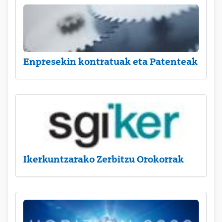
Enpresekin kontratuak eta Patenteak
Ikerkuntzarako Zerbitzu Orokorrak