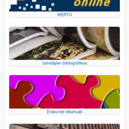
IKERTU
Izendapen bibliografikoa
Erakunde elkartuak