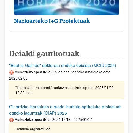
Nazioarteko I+G Proiektuak
Deialdi gaurkotuak
"Beatriz Galindo" doktoratu ondoko deialdia (MCIU 2024)
Aurkezteko epea itxita (Eskabideak egiteko amaierako data:
2025/02/08)
"Interes adierazpenak" aurkezteko azken eguna : 2025/01/29
13:30 etan
Oinarrizko ikerketako eta/edo ikerketa aplikatuko proiektuak
egiteko laguntzak (OIAP) 2025
Aurkezteko epea itxita: 2024/12/18 - 2025/01/17
Deialdia argitaratu da