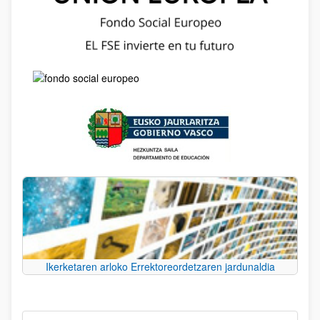
Ikerketaren arloko Errektoreordetzaren jardunaldia