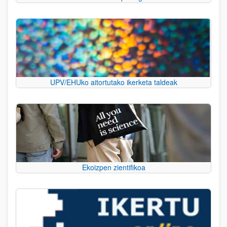
UPV/EHUko aitortutako ikerketa taldeak
Ekoizpen zientifikoa