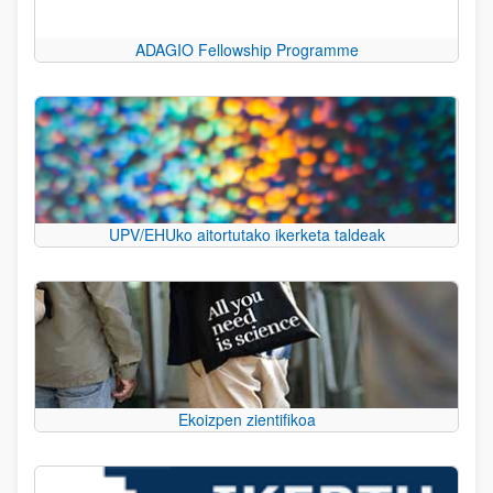
ADAGIO Fellowship Programme
UPV/EHUko aitortutako ikerketa taldeak
Ekoizpen zientifikoa