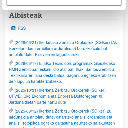
Albisteak
RSS
(2026/05/21) Ikerketako Zerbitzu Orokorrek (SGIker) IAk
ikerketan duen erabilera arduratsuari buruzko saio bat
antolatu dute, Elsevierren laguntzarekin.
(2026/03/17) ETBko Tecnólopis programak Gipuzkoako
RMN Zerbitzuari eskaini dio atal bat, Iñaki Santos Zerbitzu
Teknikariaren lana deskribatuz, Sagarlup egiteko erabiltzen
den lupulua karakterizatzeko.
(2025/10/31) Ikerketa Zerbitzu Orokorrek (SGIker)
UPV/EHUko Ekonomia eta Enpresa Doktoregoen XI.
Jardunaldietan parte hartu dute
(2025/06/12) Ikerketa Zerbitzu Orokorrek (SGIker) 28.
jardunaldia antolatu dute, oinarrizko analisi organikoa eta
analisi isotopikoa egiteko gaitasuna neurtzeko saiakuntzen