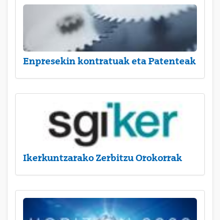
Enpresekin kontratuak eta Patenteak
Ikerkuntzarako Zerbitzu Orokorrak