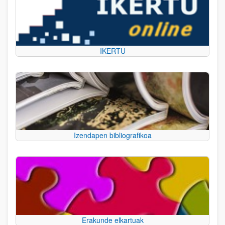
IKERTU
Izendapen bibliografikoa
Erakunde elkartuak