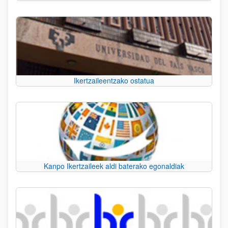
Ikertzaileentzako ostatua
Kanpo Ikertzaileek aldi baterako egonaldiak