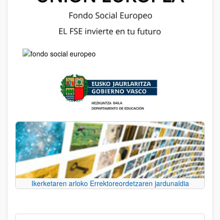
Ikerketaren arloko Errektoreordetzaren jardunaldia