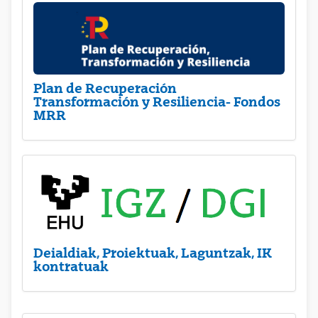
Plan de Recuperación
Transformación y Resiliencia- Fondos
MRR
Deialdiak, Proiektuak, Laguntzak, IK
kontratuak