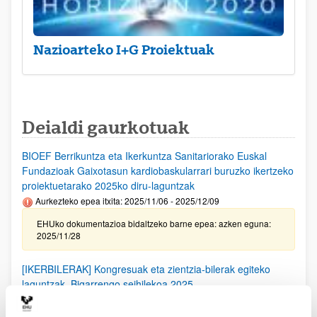
Nazioarteko I+G Proiektuak
Deialdi gaurkotuak
BIOEF Berrikuntza eta Ikerkuntza Sanitariorako Euskal
Fundazioak Gaixotasun kardiobaskularrari buruzko ikertzeko
proiektuetarako 2025ko diru-laguntzak
Aurkezteko epea itxita: 2025/11/06 - 2025/12/09
EHUko dokumentazioa bidaltzeko barne epea: azken eguna:
2025/11/28
[IKERBILERAK] Kongresuak eta zientzia-bilerak egiteko
laguntzak. Bigarrengo seihilekoa 2025
Izapide irekirik gabe (Eskabideak egiteko hasierako data:
2025/09/25)