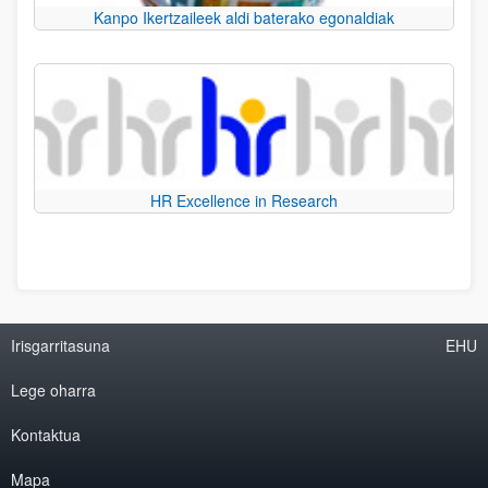
Kanpo Ikertzaileek aldi baterako egonaldiak
HR Excellence in Research
Irisgarritasuna
EHU
Lege oharra
Kontaktua
Mapa