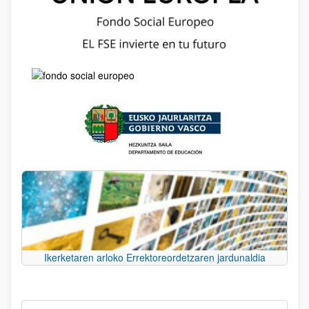
Ikerketaren arloko Errektoreordetzaren jardunaldia