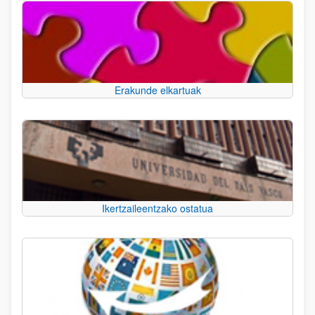
Erakunde elkartuak
Ikertzaileentzako ostatua