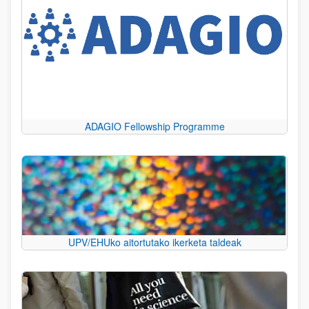
ADAGIO Fellowship Programme
UPV/EHUko aitortutako ikerketa taldeak