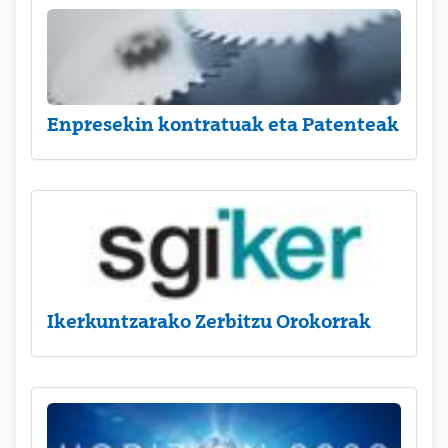
Enpresekin kontratuak eta Patenteak
Ikerkuntzarako Zerbitzu Orokorrak