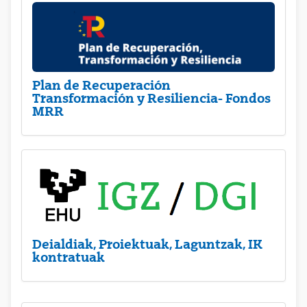
Plan de Recuperación
Transformación y Resiliencia- Fondos
MRR
Deialdiak, Proiektuak, Laguntzak, IK
kontratuak