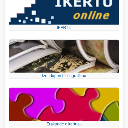
IKERTU
Izendapen bibliografikoa
Erakunde elkartuak