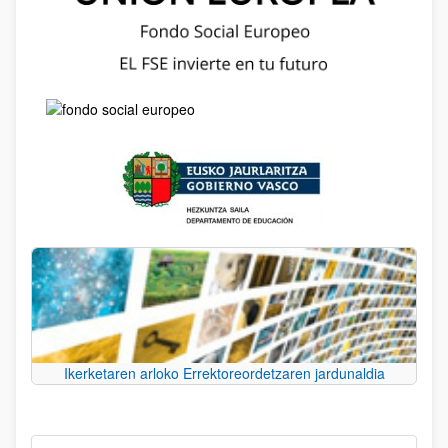
Ikerketaren arloko Errektoreordetzaren jardunaldia