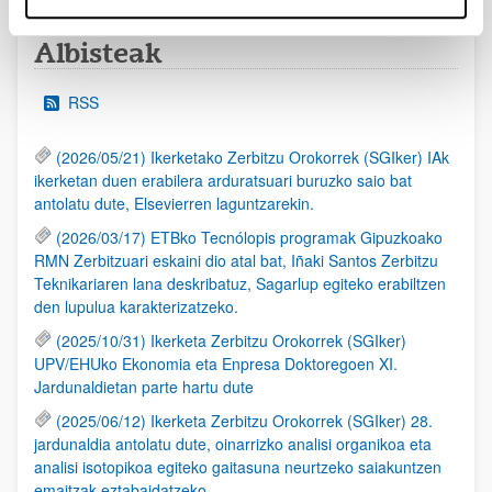
Albisteak
RSS
(2026/05/21) Ikerketako Zerbitzu Orokorrek (SGIker) IAk
ikerketan duen erabilera arduratsuari buruzko saio bat
antolatu dute, Elsevierren laguntzarekin.
(2026/03/17) ETBko Tecnólopis programak Gipuzkoako
RMN Zerbitzuari eskaini dio atal bat, Iñaki Santos Zerbitzu
Teknikariaren lana deskribatuz, Sagarlup egiteko erabiltzen
den lupulua karakterizatzeko.
(2025/10/31) Ikerketa Zerbitzu Orokorrek (SGIker)
UPV/EHUko Ekonomia eta Enpresa Doktoregoen XI.
Jardunaldietan parte hartu dute
(2025/06/12) Ikerketa Zerbitzu Orokorrek (SGIker) 28.
jardunaldia antolatu dute, oinarrizko analisi organikoa eta
analisi isotopikoa egiteko gaitasuna neurtzeko saiakuntzen
emaitzak eztabaidatzeko