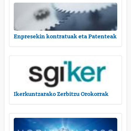
Enpresekin kontratuak eta Patenteak
Ikerkuntzarako Zerbitzu Orokorrak