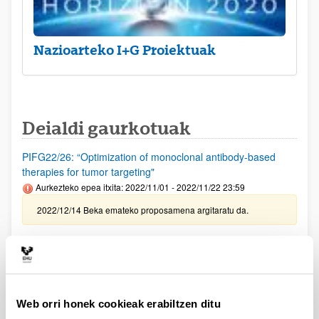
Nazioarteko I+G Proiektuak
Deialdi gaurkotuak
PIFG22/26: “Optimization of monoclonal antibody-based
therapies for tumor targeting"
Aurkezteko epea itxita: 2022/11/01 - 2022/11/22 23:59
2022/12/14 Beka emateko proposamena argitaratu da.
PIFG22/29: “Derecho transnacional del trabajo y transporte”
Aurkezteko epea itxita: 2022/11/04 - 2022/11/24 23:59
2022/12/14 - Beka emateko proposamena argitaratu da
Web orri honek cookieak erabiltzen ditu
LOREAL FUNDAZIOA - FOR WOMEN IN SCIENCE 2022 -