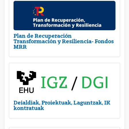
Plan de Recuperación
Transformación y Resiliencia- Fondos
MRR
Deialdiak, Proiektuak, Laguntzak, IK
kontratuak