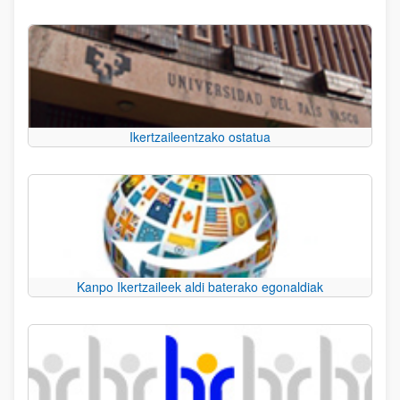
Ikertzaileentzako ostatua
Kanpo Ikertzaileek aldi baterako egonaldiak