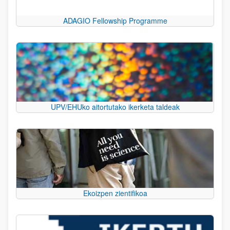
ADAGIO Fellowship Programme
UPV/EHUko aitortutako ikerketa taldeak
Ekoizpen zientifikoa